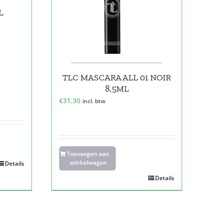
L
TLC MASCARA ALL 01 NOIR
8,5ML
€
31,30
incl. btw
Toevoegen aan
winkelwagen
Details
Details