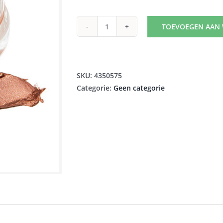
TOEVOEGEN AAN
CENT
PUR
CENT
CREME
SKU:
4350575
DE
Categorie:
Geen categorie
LA
CREME
FRAISIER
3,5ML
aantal