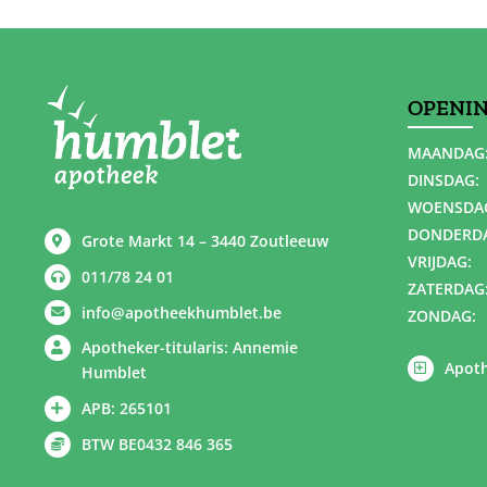
OPENI
MAANDAG
DINSDAG:
WOENSDA
DONDERD
Grote Markt 14 – 3440 Zoutleeuw
VRIJDAG:
011/78 24 01
ZATERDAG
info@apotheekhumblet.be
ZONDAG:
Apotheker-titularis: Annemie
Apoth
Humblet
APB: 265101
BTW BE0432 846 365