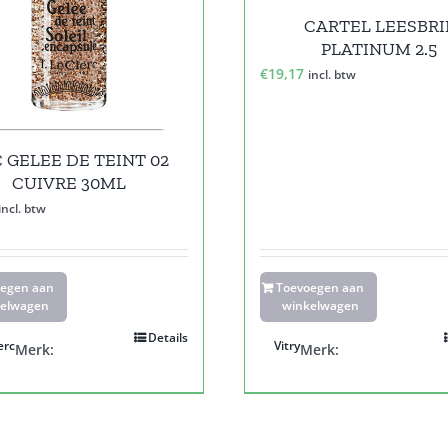
CARTEL LEESBRI
PLATINUM 2.5
€
19,17
incl. btw
 GELEE DE TEINT 02
CUIVRE 30ML
incl. btw
oegen aan
Toevoegen aan
elwagen
winkelwagen
Details
erc
Vitry
Merk:
Merk: