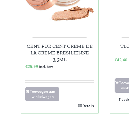
CENT PUR CENT CREME DE
TLC
LA CREME BRESILIENNE
3,5ML
€
42,40
€
25,99
incl. btw
Toev
wink
Toevoegen aan
winkelwagen
T Lecl
Details