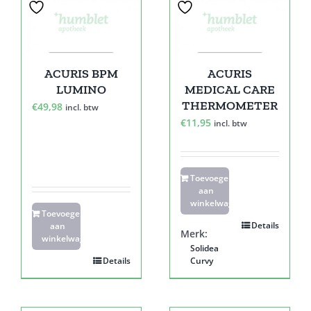
ACURIS BPM
ACURIS
LUMINO
MEDICAL CARE
THERMOMETER
€
49,98
incl. btw
€
11,95
incl. btw
Toevoegen
aan
winkelwagen
Toevoegen
Details
aan
Merk:
winkelwagen
Solidea
Details
Curvy