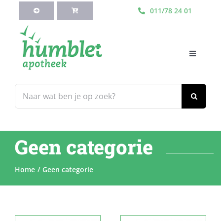
Ga
011/78 24 01
naar
inhoud
Toggle
Navigati
HOME
Zoeken
naar:
Webshop
Geen categorie
Blog
Home
Geen categorie
Diensten
Contacteer Ons