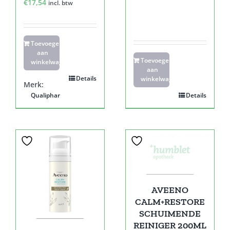
€
17,54
incl. btw
Toevoegen
aan
Toevoegen
winkelwagen
aan
Details
winkelwagen
Merk:
Qualiphar
Details
AVEENO
CALM+RESTORE
SCHUIMENDE
REINIGER 200ML