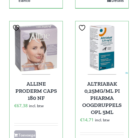
Elanco
Details
ALLINE
ALTRIABAK
PRODERM CAPS
0,25MG/ML PI
180 NF
PHARMA
OOGDRUPPELS
€
67,38
incl. btw
OPL 5ML
€
14,71
incl. btw
Toevoegen