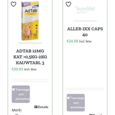
ALLER-IXX CAPS
40
€
24,58
incl. btw
ADTAB 12MG
KAT >0,5KG-2KG
KAUWTABL 3
€
30,83
incl. btw
Toevoegen
aan
Toevoegen
winkelwagen
aan
Details
winkelwagen
Merk: