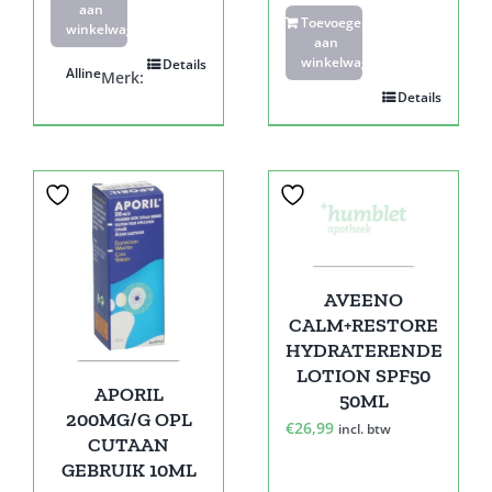
aan
Toevoegen
winkelwagen
aan
winkelwagen
Details
Alline
Merk:
Details
AVEENO
CALM+RESTORE
HYDRATERENDE
LOTION SPF50
APORIL
50ML
200MG/G OPL
€
26,99
incl. btw
CUTAAN
GEBRUIK 10ML