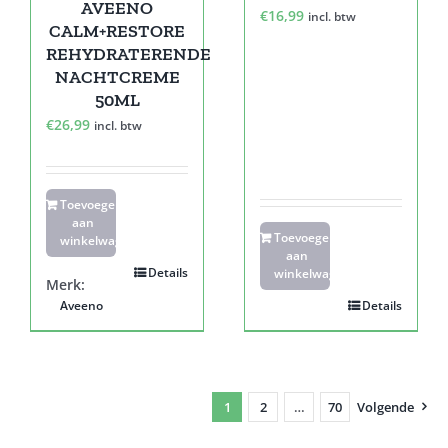
AVEENO
€
16,99
incl. btw
CALM+RESTORE
REHYDRATERENDE
NACHTCREME
50ML
€
26,99
incl. btw
Toevoegen
aan
Toevoegen
winkelwagen
aan
Details
winkelwagen
Merk:
Aveeno
Details
1
2
…
70
Volgende