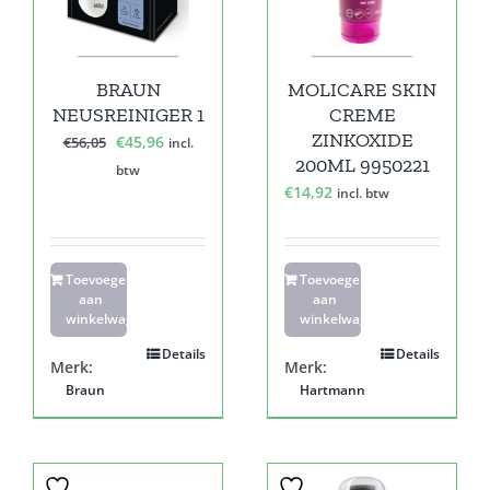
BRAUN
MOLICARE SKIN
NEUSREINIGER 1
CREME
ZINKOXIDE
Oorspronkelijke
Huidige
€
45,96
€
56,05
incl.
200ML 9950221
prijs
prijs
btw
€
14,92
was:
is:
incl. btw
€56,05.
€45,96.
Toevoegen
Toevoegen
aan
aan
winkelwagen
winkelwagen
Details
Details
Merk:
Merk:
Braun
Hartmann