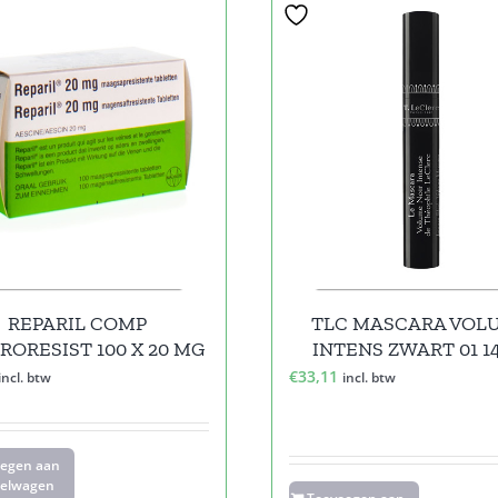
REPARIL COMP
TLC MASCARA VOL
RORESIST 100 X 20 MG
INTENS ZWART 01 1
€
33,11
incl. btw
incl. btw
oegen aan
elwagen