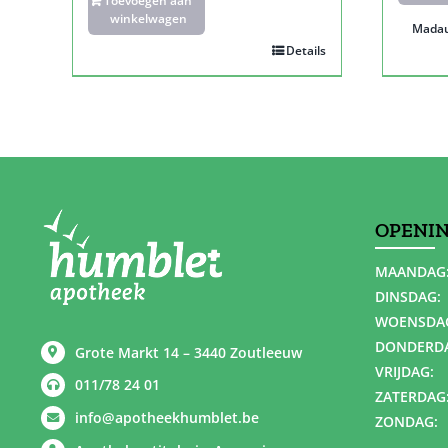
Toevoegen aan
winkelwagen
Mada
Details
OPENI
MAANDAG
DINSDAG:
WOENSDA
DONDERD
Grote Markt 14 – 3440 Zoutleeuw
VRIJDAG:
011/78 24 01
ZATERDAG
info@apotheekhumblet.be
ZONDAG: