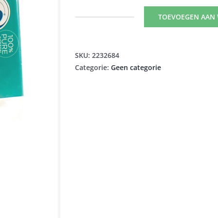
TOEVOEGEN AAN
APPEG
WATTENSTAAF
PUUR
SKU:
2232684
KATOEN
Categorie:
Geen categorie
56
aantal