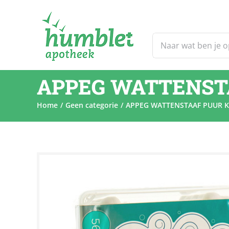
Ga
naar
inhoud
Zoeken
naar:
APPEG WATTENST
Home
Geen categorie
APPEG WATTENSTAAF PUUR K