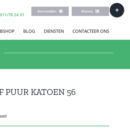
Toggle
Aanmelden
0
Items
Sliding
011/78 24 01
Bar
Area
BSHOP
BLOG
DIENSTEN
CONTACTEER ONS
F PUUR KATOEN 56
raad