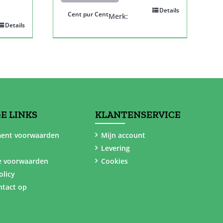
Details
Cent pur Cent
Merk:
Details
E LINKS
KLANTENSERVICE
ent voorwaarden
Mijn account
Levering
e voorwaarden
Cookies
olicy
tact op