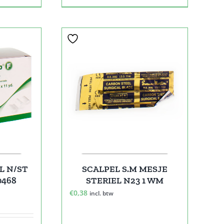
L N/ST
SCALPEL S.M MESJE
0468
STERIEL N23 1 WM
€
0,38
incl. btw