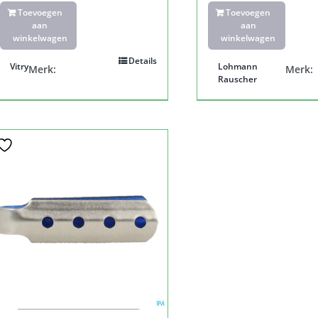
Toevoegen
Toevoegen
aan
aan
winkelwagen
winkelwagen
Details
Vitry
Lohmann
Merk:
Merk:
Rauscher