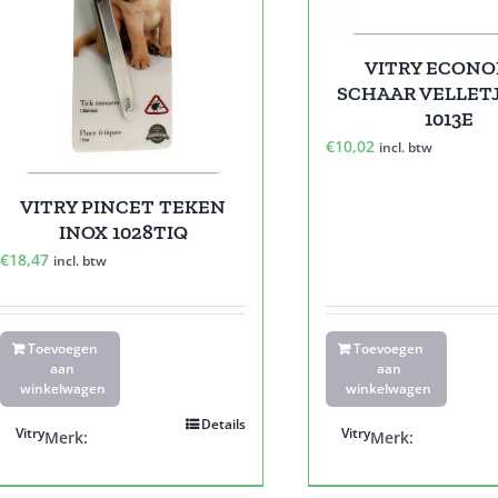
VITRY ECONO
SCHAAR VELLETJ
1013E
€
10,02
incl. btw
VITRY PINCET TEKEN
INOX 1028TIQ
€
18,47
incl. btw
Toevoegen
Toevoegen
aan
aan
winkelwagen
winkelwagen
Details
Vitry
Vitry
Merk:
Merk: