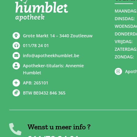
MAANDAG
DINSDAG:
WOENSDA
DONDERD
Grote Markt 14 – 3440 Zoutleeuw
VRIJDAG:
011/78 24 01
ZATERDAG
info@apotheekhumblet.be
ZONDAG:
Apotheker-titularis: Annemie
Apoth
Humblet
APB: 265101
BTW BE0432 846 365
Wenst u meer info ?