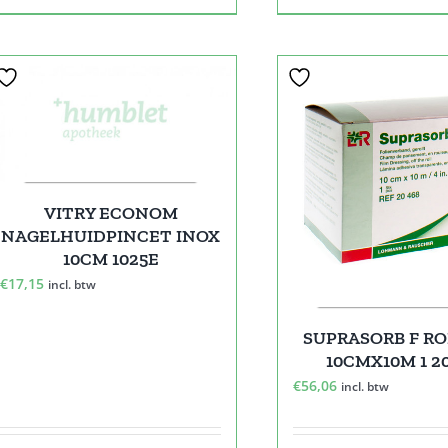
VITRY ECONOM
NAGELHUIDPINCET INOX
10CM 1025E
€
17,15
incl. btw
SUPRASORB F RO
10CMX10M 1 2
€
56,06
incl. btw