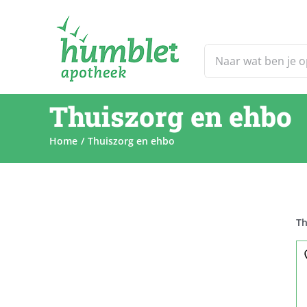
Ga
naar
inhoud
Zoeken
naar:
Thuiszorg en ehbo
Home
Thuiszorg en ehbo
Th