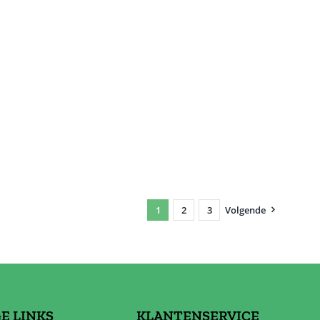
1
2
3
Volgende
E LINKS
KLANTENSERVICE