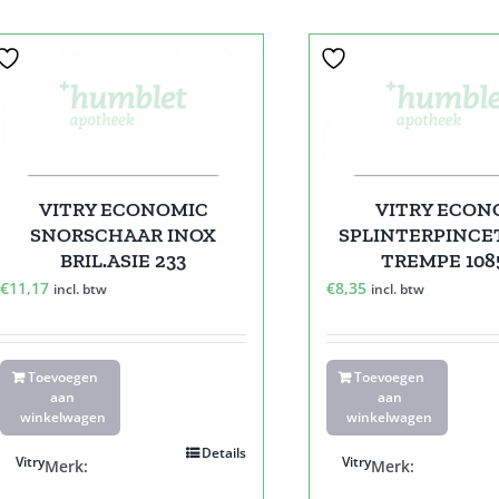
VITRY ECONOMIC
VITRY ECO
SNORSCHAAR INOX
SPLINTERPINCE
BRIL.ASIE 233
TREMPE 108
€
11,17
€
8,35
incl. btw
incl. btw
Toevoegen
Toevoegen
aan
aan
winkelwagen
winkelwagen
Details
Vitry
Vitry
Merk:
Merk: