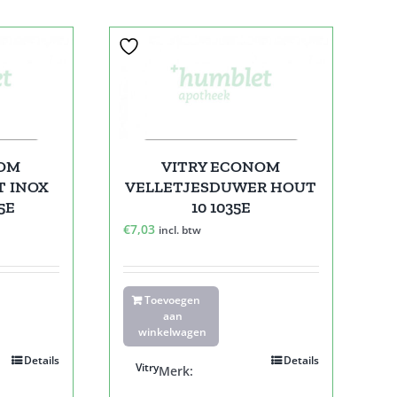
NOM
VITRY ECONOM
T INOX
VELLETJESDUWER HOUT
5E
10 1035E
€
7,03
incl. btw
Toevoegen
aan
winkelwagen
Details
Details
Vitry
Merk: