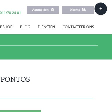
Toggle
Aanmelden
0
Items
Sliding
011/78 24 01
Bar
Area
BSHOP
BLOG
DIENSTEN
CONTACTEER ONS
L PONTOS