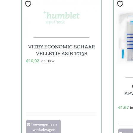
VITRY ECONOMIC SCHAAR
VELLETJE ASIE 1013E
€
10,02
incl. btw
AF
€
1,67
i
Toevoegen aan
winkelwagen