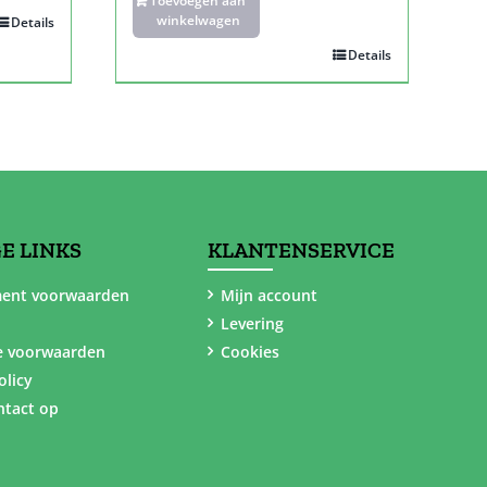
Toevoegen aan
winkelwagen
Details
Details
E LINKS
KLANTENSERVICE
ent voorwaarden
Mijn account
Levering
e voorwaarden
Cookies
olicy
tact op