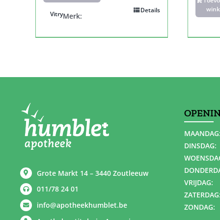
Toev
wink
Details
Vitry
Merk:
OPENI
MAANDAG
DINSDAG:
WOENSDA
DONDERD
Grote Markt 14 – 3440 Zoutleeuw
VRIJDAG:
011/78 24 01
ZATERDAG
info@apotheekhumblet.be
ZONDAG: