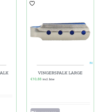
PALK
VINGERSPALK LARGE
€
10,88
incl. btw