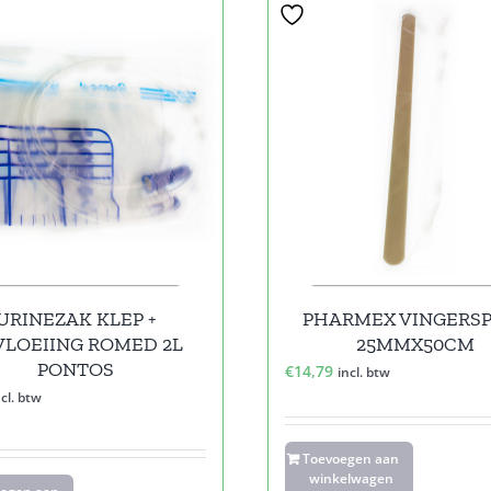
URINEZAK KLEP +
PHARMEX VINGERS
VLOEIING ROMED 2L
25MMX50CM
PONTOS
€
14,79
incl. btw
ncl. btw
Toevoegen aan
winkelwagen