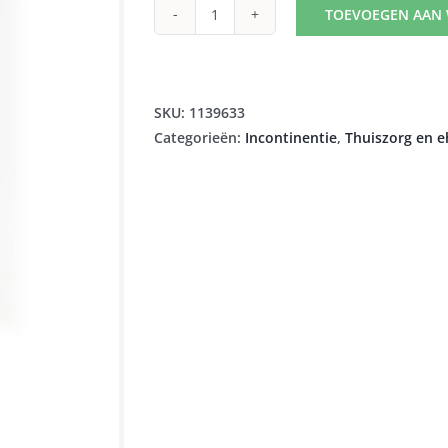
TOEVOEGEN AAN
URINEZAK
BEEN
0,5L
PONTOS
SKU:
1139633
aantal
Categorieën:
Incontinentie
,
Thuiszorg en 