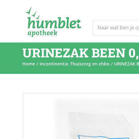
Ga
naar
inhoud
Zoeken
naar:
URINEZAK BEEN 0
Home
Incontinentie
Thuiszorg en ehbo
URINEZAK 