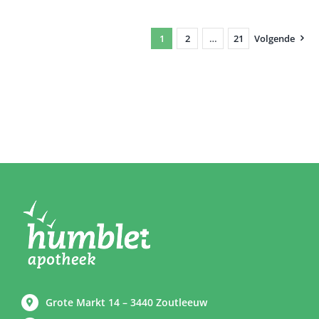
1
2
…
21
Volgende
Grote Markt 14 – 3440 Zoutleeuw