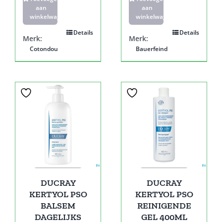
aan
aan
winkelwagen
winkelwagen
Details
Details
Merk:
Merk:
Cotondou
Bauerfeind
DUCRAY
DUCRAY
KERTYOL PSO
KERTYOL PSO
BALSEM
REINIGENDE
DAGELIJKS
GEL 400ML