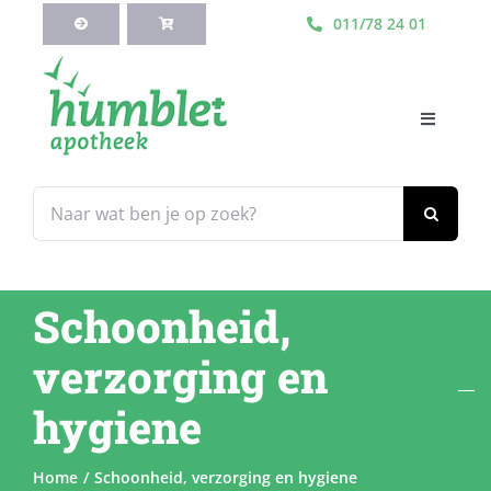
Ga
011/78 24 01
naar
inhoud
Toggle
Navigati
HOME
Zoeken
naar:
Webshop
Schoonheid,
Blog
verzorging en
Diensten
hygiene
Contacteer Ons
Home
Schoonheid, verzorging en hygiene