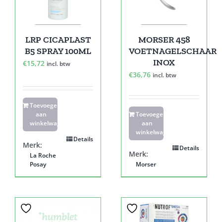
LRP CICAPLAST
MORSER 458
B5 SPRAY 100ML
VOETNAGELSCHAAR
INOX
€
15,72
incl. btw
€
36,76
incl. btw
Toevoegen
aan
Toevoegen
winkelwagen
aan
winkelwagen
Details
Merk:
Details
Merk:
La Roche
Posay
Morser