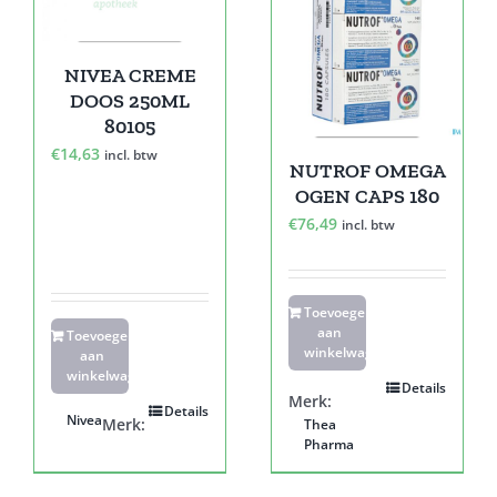
NIVEA CREME
DOOS 250ML
80105
€
14,63
incl. btw
NUTROF OMEGA
OGEN CAPS 180
€
76,49
incl. btw
Toevoegen
aan
Toevoegen
winkelwagen
aan
winkelwagen
Details
Merk:
Details
Nivea
Merk:
Thea
Pharma