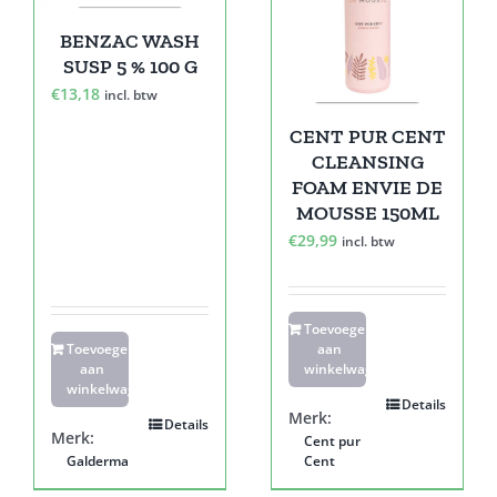
BENZAC WASH
SUSP 5 % 100 G
€
13,18
incl. btw
CENT PUR CENT
CLEANSING
FOAM ENVIE DE
MOUSSE 150ML
€
29,99
incl. btw
Toevoegen
Toevoegen
aan
aan
winkelwagen
winkelwagen
Details
Merk:
Details
Merk:
Cent pur
Galderma
Cent