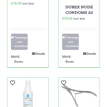
€
18,99
incl. btw
DUREX NUDE
CONDOMS 20
€
29,66
incl. btw
Toevoegen
Toevoegen
aan
aan
winkelwagen
winkelwagen
Details
Details
Merk:
Merk:
Durex
Durex