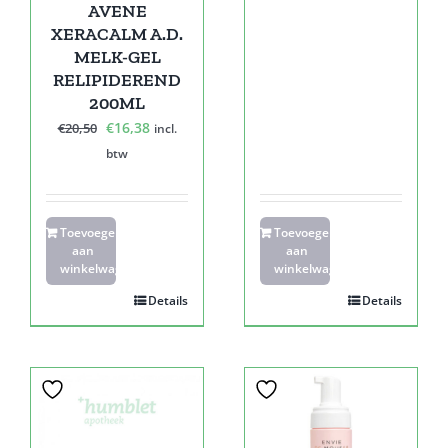
AVENE
XERACALM A.D.
MELK-GEL
RELIPIDEREND
200ML
Oorspronkelijke
Huidige
€
16,38
€
20,50
incl.
prijs
prijs
btw
was:
is:
€20,50.
€16,38.
Toevoegen
Toevoegen
aan
aan
winkelwagen
winkelwagen
Details
Details