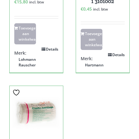
1 3101002
€
15,80
incl. btw
€
0,45
incl. btw
Toevoegen
aan
Toevoegen
winkelwagen
aan
winkelwagen
Details
Merk:
Details
Merk:
Lohmann
Rauscher
Hartmann