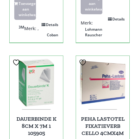
Toevoegen
aan
aan
winkelwagen
winkelwagen
Details
Merk:
Details
3M
Merk:
,
Lohmann
Coban
Rauscher
DAUERBINDE K
PEHA LASTOTEL
8CM X 7M 1
FIXATIEVERB
105905
CELLO 4CMX4M