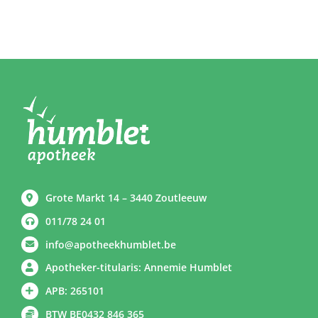
Grote Markt 14 – 3440 Zoutleeuw
011/78 24 01
info@apotheekhumblet.be
Apotheker-titularis: Annemie Humblet
APB: 265101
BTW BE0432 846 365