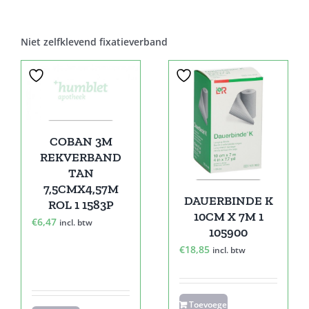
Niet zelfklevend fixatieverband
COBAN 3M
REKVERBAND
TAN
7,5CMX4,57M
DAUERBINDE K
ROL 1 1583P
10CM X 7M 1
€
6,47
incl. btw
105900
€
18,85
incl. btw
Toevoegen