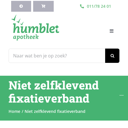
Ga
011/78 24 01
naar
inhoud
Toggle
Navigati
HOME
Zoeken
naar:
Webshop
Niet zelfklevend
Blog
fixatieverband
Diensten
Home
Niet zelfklevend fixatieverband
Contacteer Ons