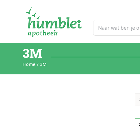
Ga
naar
inhoud
Zoeken
naar:
3M
Home
3M