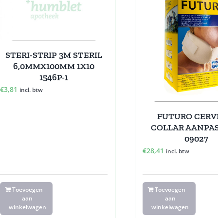
STERI-STRIP 3M STERIL
6,0MMX100MM 1X10
1546P-1
€
3,81
incl. btw
FUTURO CERV
COLLAR AANPA
09027
€
28,41
incl. btw
Toevoegen
Toevoegen
aan
aan
winkelwagen
winkelwagen