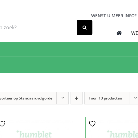
WENST U MEER INFO?
WE
Sorteer op
Standaardvolgorde
Toon
10 producten