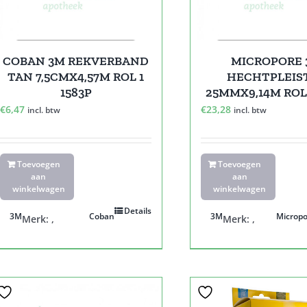
COBAN 3M REKVERBAND
MICROPORE
TAN 7,5CMX4,57M ROL 1
HECHTPLEIS
1583P
25MMX9,14M ROL 
€
6,47
€
23,28
incl. btw
incl. btw
Toevoegen
Toevoegen
aan
aan
winkelwagen
winkelwagen
Details
3M
Coban
3M
Micropo
Merk:
,
Merk:
,