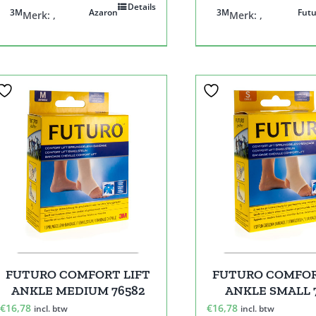
Details
3M
Azaron
3M
Futu
Merk:
,
Merk:
,
FUTURO COMFORT LIFT
FUTURO COMFOR
ANKLE MEDIUM 76582
ANKLE SMALL 
€
16,78
€
16,78
incl. btw
incl. btw