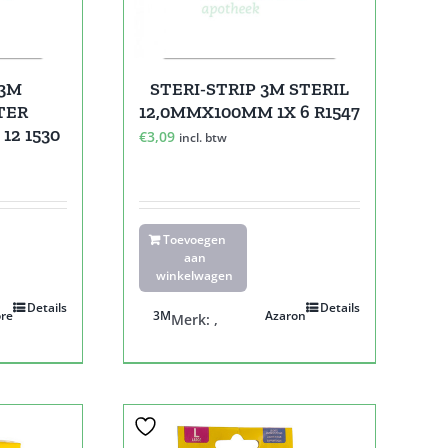
 3M
STERI-STRIP 3M STERIL
TER
12,0MMX100MM 1X 6 R1547
12 1530
€
3,09
incl. btw
Toevoegen
aan
winkelwagen
Details
Details
re
3M
Azaron
Merk:
,