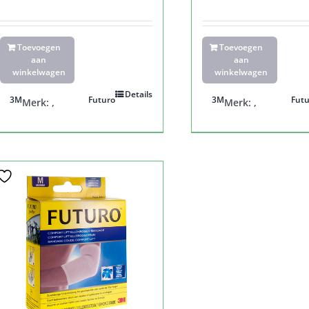
Toevoegen
Toevoegen
aan
aan
winkelwagen
winkelwagen
Details
3M
Futuro
3M
Futu
Merk:
,
Merk:
,