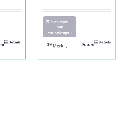
Toevoegen
aan
winkelwagen
Details
Details
ro
3M
Futuro
Merk:
,