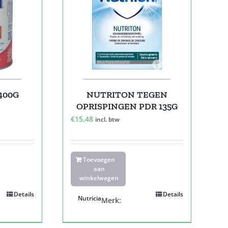
400G
NUTRITON TEGEN
OPRISPINGEN PDR 135G
€
15,48
incl. btw
Toevoegen
aan
winkelwagen
Details
Details
Nutricia
Merk: