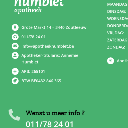
MAANDAG
DINSDAG:
WOENSDA
DONDERD
Grote Markt 14 – 3440 Zoutleeuw
VRIJDAG:
011/78 24 01
ZATERDAG
info@apotheekhumblet.be
ZONDAG:
Apotheker-titularis: Annemie
Apoth
Humblet
APB: 265101
BTW BE0432 846 365
Wenst u meer info ?
011/78 24 01