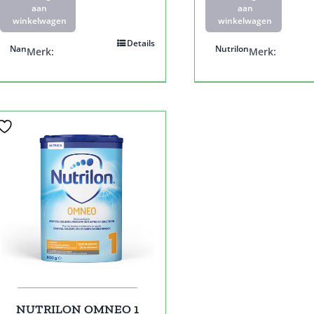
aan
aan
winkelwagen
winkelwagen
Details
Nan
Nutrilon
Merk:
Merk:
NUTRILON OMNEO 1