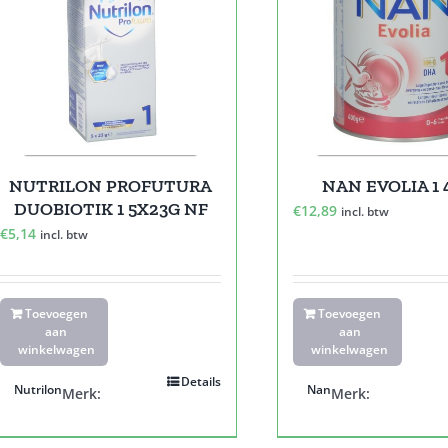
NUTRILON PROFUTURA
NAN EVOLIA 1 
DUOBIOTIK 1 5X23G NF
€
12,89
incl. btw
€
5,14
incl. btw
Toevoegen
Toevoegen
aan
aan
winkelwagen
winkelwagen
Details
Nutrilon
Nan
Merk:
Merk: