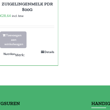
ZUIGELINGENMELK PDR
800G
€
28,64
incl. btw
Toevoegen
aan
winkelwagen
Details
Nutrilon
Merk:
NGSUREN
HANDIG