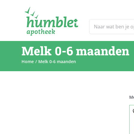
Ga
naar
inhoud
Zoeken
naar:
Melk 0-6 maanden
Home
Melk 0-6 maanden
Me