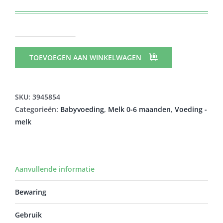
NUTRILON
PROFUTURA
TOEVOEGEN AAN WINKELWAGEN
DUOBIOTIK
1
PDR
SKU:
3945854
800G
Categorieën:
Babyvoeding
,
Melk 0-6 maanden
,
Voeding -
aantal
melk
Aanvullende informatie
Bewaring
Gebruik