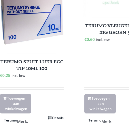
TERUMO VLEUGE
21G GROEN 
€
0,60
incl. btw
TERUMO SPUIT LUER ECC
TIP 10ML 100
€
0,25
incl. btw
Toevoegen
Toevoegen
aan
aan
winkelwagen
winkelwagen
Details
Terumo
Terumo
Merk:
Merk: