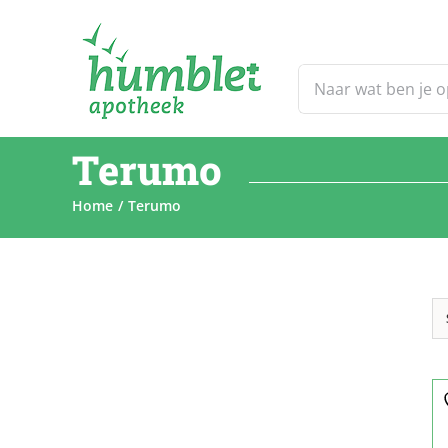
Ga
naar
inhoud
Zoeken
naar:
Terumo
Home
Terumo