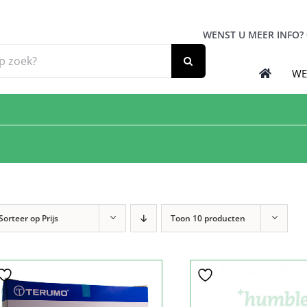
WENST U MEER INFO?
WE
Sorteer op
Prijs
Toon
10 producten