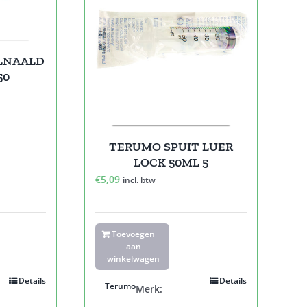
LNAALD
50
TERUMO SPUIT LUER
LOCK 50ML 5
€
5,09
incl. btw
Toevoegen
aan
winkelwagen
Details
Details
Terumo
Merk: