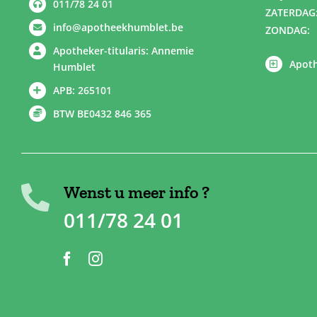
011/78 24 01
ZATERDAG
info@apotheekhumblet.be
ZONDAG:
Apotheker-titularis: Annemie
Apoth
Humblet
APB: 265101
BTW BE0432 846 365
Wenst u meer info ?
011/78 24 01