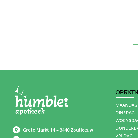
OPENI
MAANDAG
DINSDAG:
WOENSDA
DONDERD
Grote Markt 14 – 3440 Zoutleeuw
VRIJDAG: