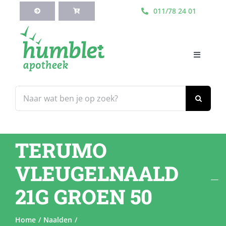
Ga
011/78 24 01
naar
inhoud
Toggle
Navigati
HOME
Zoeken
naar:
Webshop
TERUMO
Blog
VLEUGELNAALD
Diensten
21G GROEN 50
Contacteer Ons
Home
Naalden