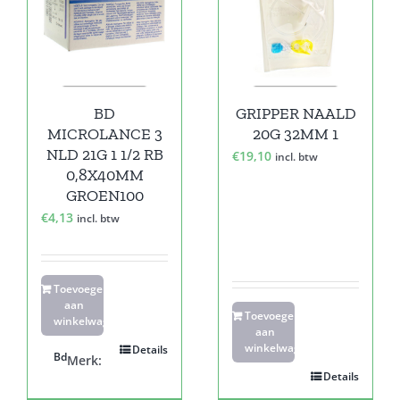
BD
GRIPPER NAALD
MICROLANCE 3
20G 32MM 1
NLD 21G 1 1/2 RB
€
19,10
incl. btw
0,8X40MM
GROEN100
€
4,13
incl. btw
Toevoegen
aan
Toevoegen
winkelwagen
aan
winkelwagen
Details
Bd
Merk:
Details