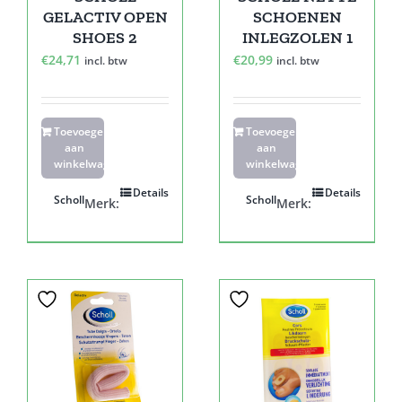
GELACTIV OPEN
SCHOENEN
SHOES 2
INLEGZOLEN 1
€
24,71
€
20,99
incl. btw
incl. btw
Toevoegen
Toevoegen
aan
aan
winkelwagen
winkelwagen
Details
Details
Scholl
Scholl
Merk:
Merk: