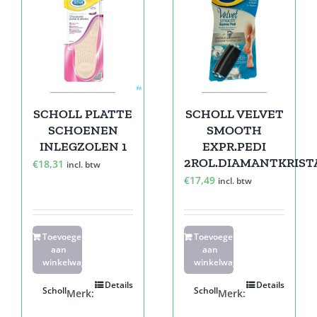
SCHOLL PLATTE
SCHOLL VELVET
SCHOENEN
SMOOTH
INLEGZOLEN 1
EXPR.PEDI
2ROL.DIAMANTKRIST
€
18,31
incl. btw
€
17,49
incl. btw
Toevoegen
Toevoegen
aan
aan
winkelwagen
winkelwagen
Details
Details
Scholl
Scholl
Merk:
Merk: