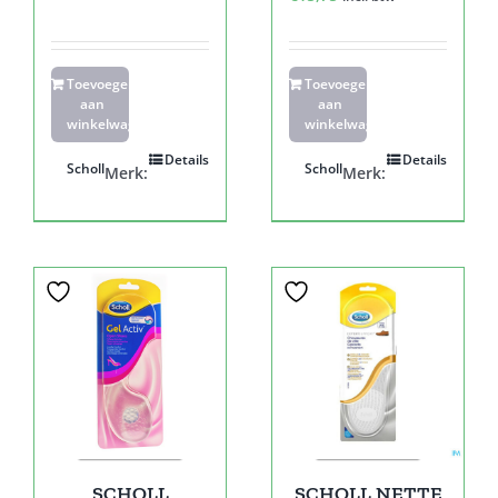
Toevoegen
Toevoegen
aan
aan
winkelwagen
winkelwagen
Details
Details
Scholl
Scholl
Merk:
Merk:
SCHOLL
SCHOLL NETTE