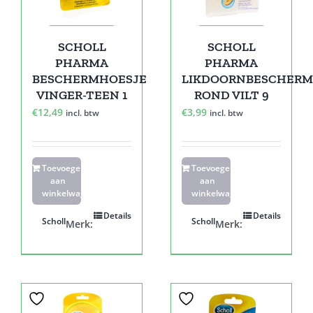
SCHOLL
SCHOLL
PHARMA
PHARMA
BESCHERMHOESJE
LIKDOORNBESCHERM
VINGER-TEEN 1
ROND VILT 9
€
12,49
€
3,99
incl. btw
incl. btw
Toevoegen
Toevoegen
aan
aan
winkelwagen
winkelwagen
Details
Details
Scholl
Scholl
Merk:
Merk: