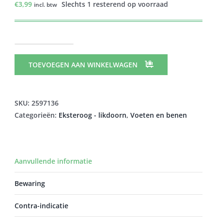
€
3,99
Slechts 1 resterend op voorraad
incl. btw
SCHOLL
PHARMA
TOEVOEGEN AAN WINKELWAGEN
LIKDOORNBESCHERMRING
ROND
VILT
SKU:
2597136
9
Categorieën:
Eksteroog - likdoorn
,
Voeten en benen
aantal
Aanvullende informatie
Bewaring
Contra-indicatie