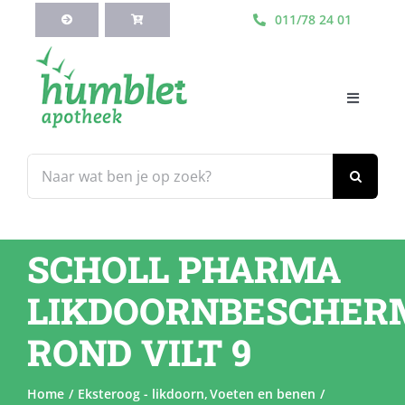
Ga
011/78 24 01
naar
inhoud
Toggle
Navigati
HOME
Zoeken
naar:
Webshop
SCHOLL PHARMA
Blog
LIKDOORNBESCHER
Diensten
ROND VILT 9
Contacteer Ons
Home
Eksteroog - likdoorn
Voeten en benen