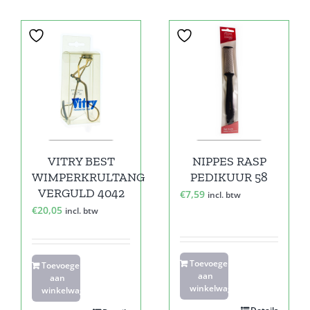
VITRY BEST
NIPPES RASP
WIMPERKRULTANG
PEDIKUUR 58
VERGULD 4042
€
7,59
incl. btw
€
20,05
incl. btw
Toevoegen
Toevoegen
aan
aan
winkelwagen
winkelwagen