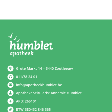
Grote Markt 14 – 3440 Zoutleeuw
011/78 24 01
info@apotheekhumblet.be
Apotheker-titularis: Annemie Humblet
APB: 265101
BTW BE0432 846 365