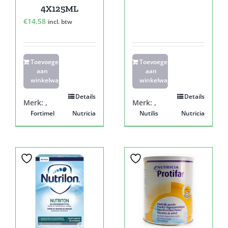
4X125ML
€
14,58
incl. btw
Toevoegen
Toevoegen
aan
aan
winkelwagen
winkelwagen
Details
Details
Merk:
,
Merk:
,
Fortimel
Nutricia
Nutilis
Nutricia