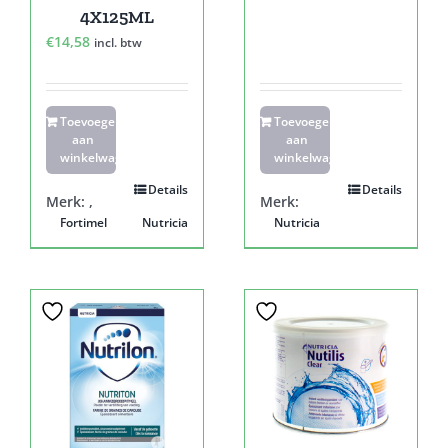
4X125ML
€
14,58
incl. btw
Toevoegen
Toevoegen
aan
aan
winkelwagen
winkelwagen
Details
Details
Merk:
,
Merk:
Fortimel
Nutricia
Nutricia