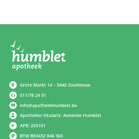
Grote Markt 14 – 3440 Zoutleeuw
011/78 24 01
info@apotheekhumblet.be
Apotheker-titularis: Annemie Humblet
APB: 265101
BTW BE0432 846 365