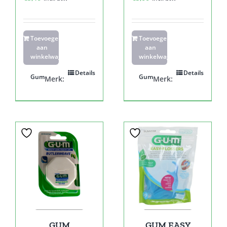
Toevoegen
Toevoegen
aan
aan
winkelwagen
winkelwagen
Details
Details
Gum
Gum
Merk:
Merk:
GUM
GUM EASY