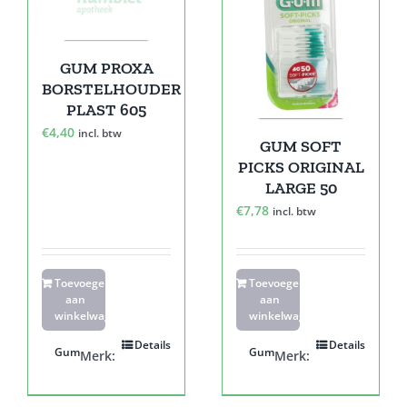
GUM PROXA
BORSTELHOUDER
PLAST 605
€
4,40
incl. btw
GUM SOFT
PICKS ORIGINAL
LARGE 50
€
7,78
incl. btw
Toevoegen
Toevoegen
aan
aan
winkelwagen
winkelwagen
Details
Details
Gum
Gum
Merk:
Merk: