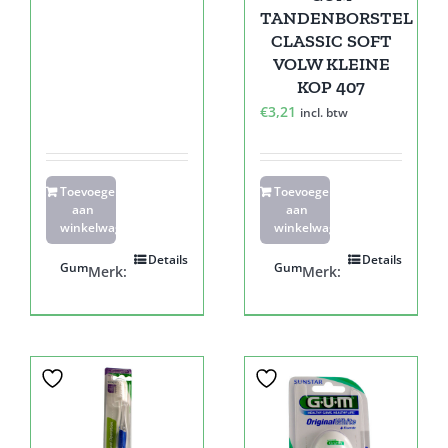
TANDENBORSTEL
CLASSIC SOFT
VOLW KLEINE
KOP 407
€
3,21
incl. btw
Toevoegen
Toevoegen
aan
aan
winkelwagen
winkelwagen
Details
Details
Gum
Gum
Merk:
Merk: