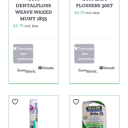
DENTALFLOSS
FLOSSERS 30ST
WEAVE WAXED
€
4,70
incl. btw
MUNT 1855
€
2,79
incl. btw
Toevoegen
Toevoegen
aan
aan
winkelwagen
winkelwagen
Details
Details
Gum
Gum
Merk:
Merk: