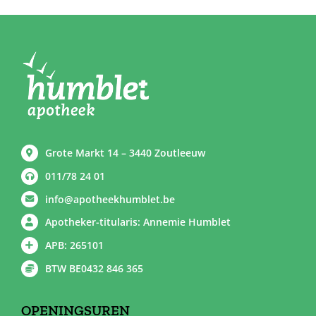
Grote Markt 14 – 3440 Zoutleeuw
011/78 24 01
info@apotheekhumblet.be
Apotheker-titularis: Annemie Humblet
APB: 265101
BTW BE0432 846 365
OPENINGSUREN