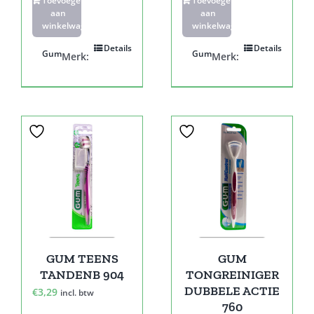
Toevoegen
Toevoegen
aan
aan
winkelwagen
winkelwagen
Details
Details
Gum
Gum
Merk:
Merk:
GUM TEENS
GUM
TANDENB 904
TONGREINIGER
DUBBELE ACTIE
€
3,29
incl. btw
760