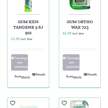
GUM KIDS
GUM ORTHO
TANDENB 3-6J
WAX 723
901
€
6,99
incl. btw
€
3,89
incl. btw
Toevoegen
Toevoegen
aan
aan
winkelwagen
winkelwagen
Details
Details
Gum
Gum
Merk:
Merk: