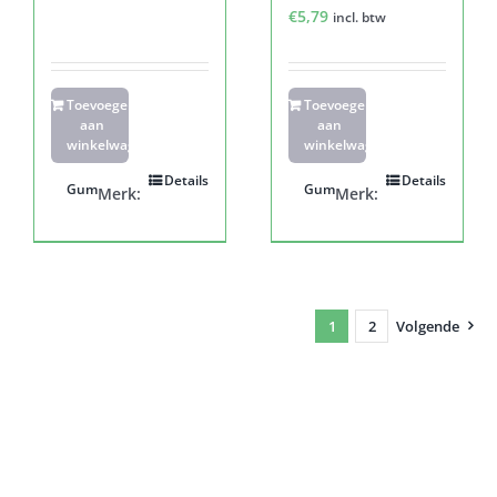
€
5,79
incl. btw
Toevoegen
Toevoegen
aan
aan
winkelwagen
winkelwagen
Details
Details
Gum
Gum
Merk:
Merk:
1
2
Volgende