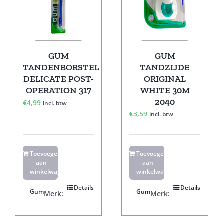
GUM
GUM
TANDENBORSTEL
TANDZIJDE
DELICATE POST-
ORIGINAL
OPERATION 317
WHITE 30M
2040
€
4,99
incl. btw
€
3,59
incl. btw
Toevoegen
Toevoegen
aan
aan
winkelwagen
winkelwagen
Details
Details
Gum
Gum
Merk:
Merk: