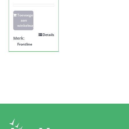
Toevoegen
aan
winkelwagen
Details
Merk:
Frontline