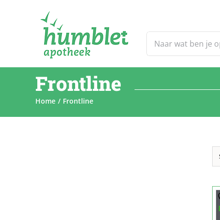
Ga
naar
inhoud
Zoeken
naar:
Frontline
Home
Frontline