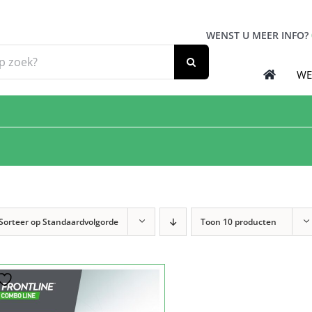
WENST U MEER INFO?
WE
Sorteer op
Standaardvolgorde
Toon
10 producten