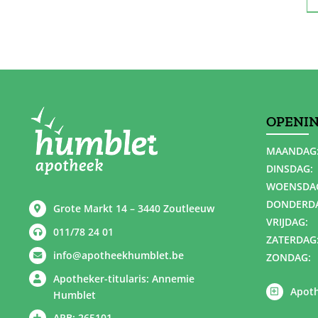
OPENI
MAANDAG
DINSDAG:
WOENSDA
DONDERD
Grote Markt 14 – 3440 Zoutleeuw
VRIJDAG:
011/78 24 01
ZATERDAG
info@apotheekhumblet.be
ZONDAG:
Apotheker-titularis: Annemie
Apoth
Humblet
APB: 265101