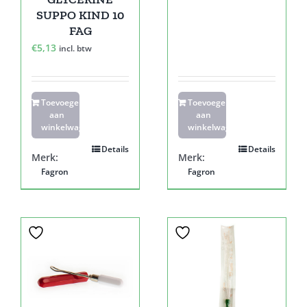
SUPPO KIND 10
FAG
€
5,13
incl. btw
Toevoegen
Toevoegen
aan
aan
winkelwagen
winkelwagen
Details
Details
Merk:
Merk:
Fagron
Fagron