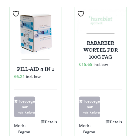
RABARBER
WORTEL PDR
100G FAG
€
15,65
incl. btw
PILL-AID 4 IN 1
€
6,21
incl. btw
Toevoegen
Toevoegen
aan
aan
winkelwagen
winkelwagen
Details
Details
Merk:
Merk:
Fagron
Fagron