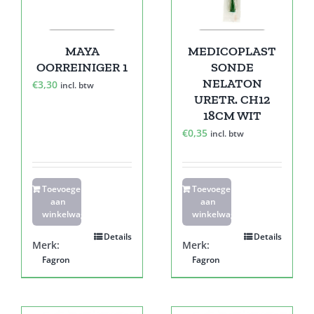
MAYA
MEDICOPLAST
OORREINIGER 1
SONDE
NELATON
€
3,30
incl. btw
URETR. CH12
18CM WIT
€
0,35
incl. btw
Toevoegen
Toevoegen
aan
aan
winkelwagen
winkelwagen
Details
Details
Merk:
Merk:
Fagron
Fagron