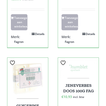
Toevoegen
Toevoegen
aan
aan
winkelwagen
winkelwagen
Details
Details
Merk:
Merk:
Fagron
Fagron
JENEVERBES
DOOS 100G FAG
€
10,93
incl. btw
GLYCERINE