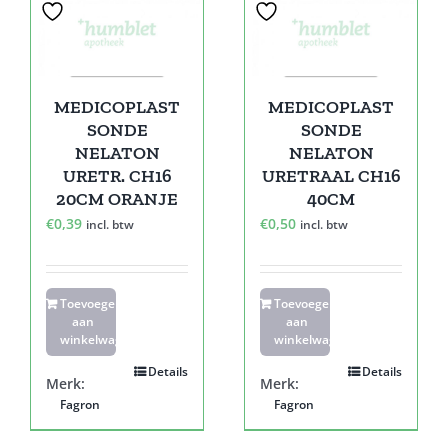
MEDICOPLAST
MEDICOPLAST
SONDE
SONDE
NELATON
NELATON
URETR. CH16
URETRAAL CH16
20CM ORANJE
40CM
€
0,39
€
0,50
incl. btw
incl. btw
Toevoegen
Toevoegen
aan
aan
winkelwagen
winkelwagen
Details
Details
Merk:
Merk:
Fagron
Fagron