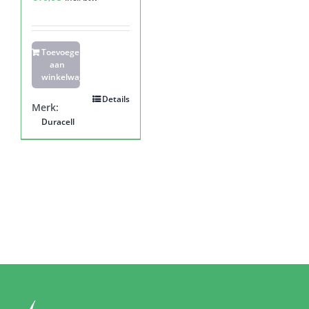
Toevoegen
aan
winkelwagen
Details
Merk:
Duracell