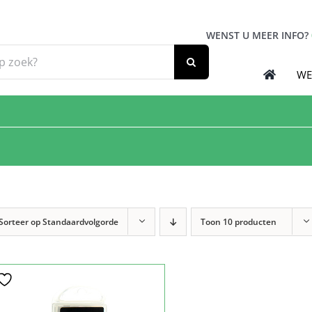
WENST U MEER INFO?
WE
Sorteer op
Standaardvolgorde
Toon
10 producten