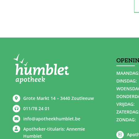
OPENI
MAANDAG
DINSDAG:
WOENSDA
DONDERD
Grote Markt 14 – 3440 Zoutleeuw
VRIJDAG:
011/78 24 01
ZATERDAG
info@apotheekhumblet.be
ZONDAG:
Apotheker-titularis: Annemie
Apoth
Humblet