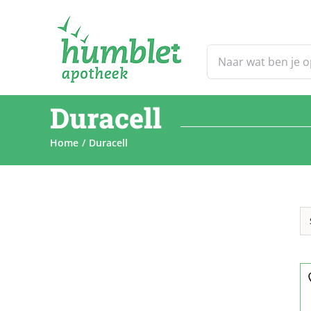
Ga
naar
inhoud
Zoeken
naar:
Duracell
Home
Duracell