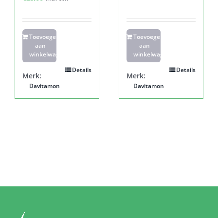
Toevoegen
Toevoegen
aan
aan
winkelwagen
winkelwagen
Details
Details
Merk:
Merk:
Davitamon
Davitamon