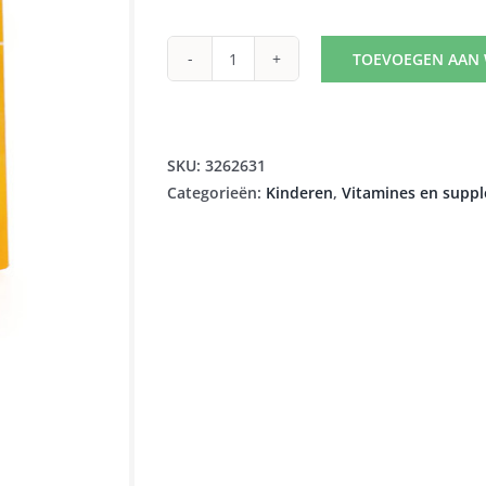
TOEVOEGEN AAN
DAVITAMON
JUNIOR
MFRUIT
V1
SKU:
3262631
COMP
Categorieën:
Kinderen
,
Vitamines en supp
120
aantal