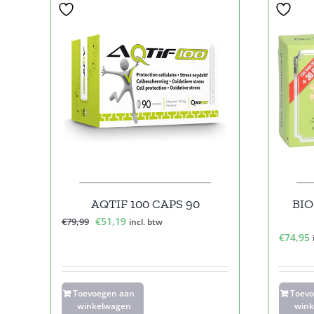
Sale!
AQTIF 100 CAPS 90
BI
Oorspronkelijke
Huidige
€
51,19
€
79,99
incl. btw
€
74,95
prijs
prijs
was:
is:
€79,99.
€51,19.
Toevoegen aan
Toev
winkelwagen
wink