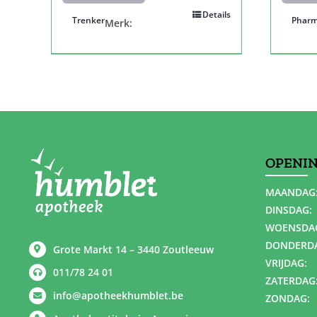
Details
Trenker
Pharm
Merk:
OPENI
MAANDAG
DINSDAG:
WOENSDA
DONDERD
Grote Markt 14 – 3440 Zoutleeuw
VRIJDAG:
011/78 24 01
ZATERDAG
info@apotheekhumblet.be
ZONDAG: