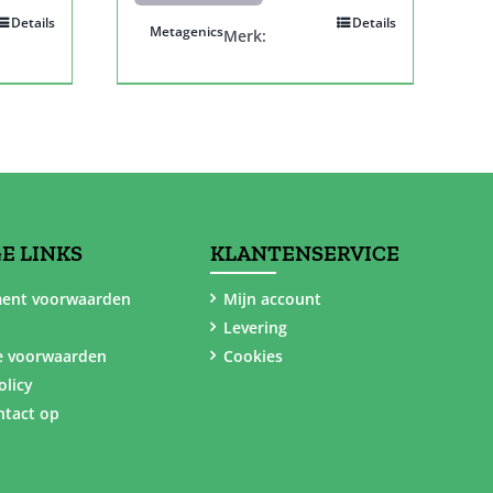
Details
Details
Metagenics
Merk:
E LINKS
KLANTENSERVICE
ent voorwaarden
Mijn account
Levering
e voorwaarden
Cookies
olicy
tact op