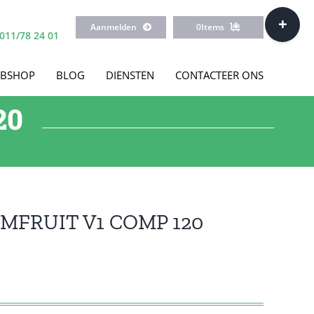
Toggle
Aanmelden
0
Items
Sliding
011/78 24 01
Bar
Area
BSHOP
BLOG
DIENSTEN
CONTACTEER ONS
20
MFRUIT V1 COMP 120