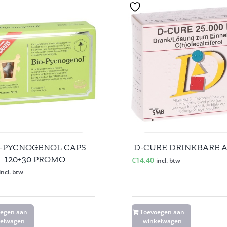
O-PYCNOGENOL CAPS
D-CURE DRINKBARE A
120+30 PROMO
€
14,40
incl. btw
incl. btw
oegen aan
Toevoegen aan
elwagen
winkelwagen