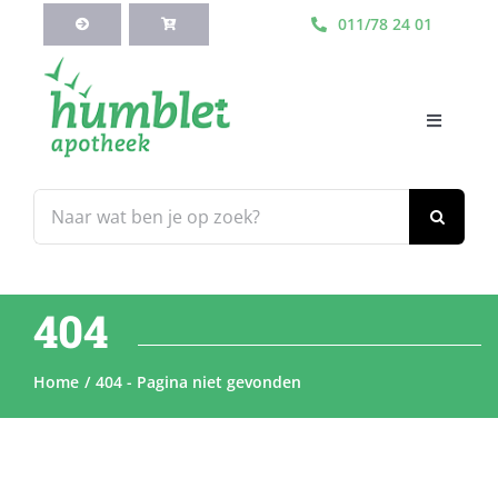
Ga
011/78 24 01
naar
inhoud
Toggle
Navigati
HOME
Zoeken
naar:
Webshop
404
Blog
Home
404 - Pagina niet gevonden
Diensten
Contacteer Ons