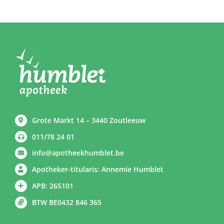
Grote Markt 14 – 3440 Zoutleeuw
011/78 24 01
info@apotheekhumblet.be
Apotheker-titularis: Annemie Humblet
APB: 265101
BTW BE0432 846 365