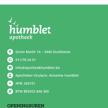
Grote Markt 14 – 3440 Zoutleeuw
011/78 24 01
info@apotheekhumblet.be
Apotheker-titularis: Annemie Humblet
APB: 265101
BTW BE0432 846 365
OPENINGSUREN