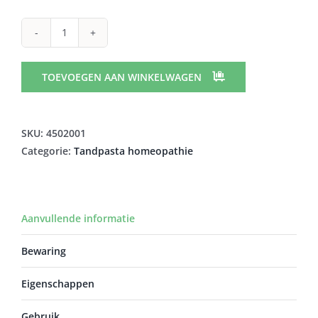
HOMEODENT
COMPLETE
CARE
TOEVOEGEN AAN WINKELWAGEN
CITRUS
TANDPASTA
TUBE
SKU:
4502001
75ML
Categorie:
Tandpasta homeopathie
aantal
Aanvullende informatie
Bewaring
Eigenschappen
Gebruik