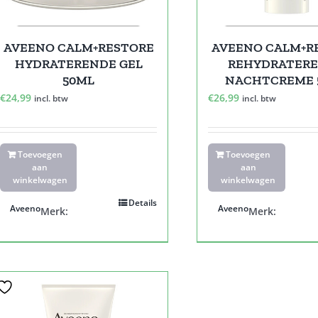
AVEENO CALM+RESTORE
AVEENO CALM+R
HYDRATERENDE GEL
REHYDRATER
50ML
NACHTCREME 
€
24,99
€
26,99
incl. btw
incl. btw
Toevoegen
Toevoegen
aan
aan
winkelwagen
winkelwagen
Details
Aveeno
Aveeno
Merk:
Merk: