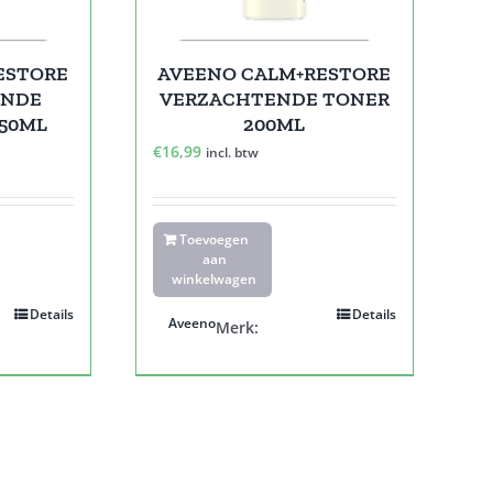
ESTORE
AVEENO CALM+RESTORE
ENDE
VERZACHTENDE TONER
50ML
200ML
€
16,99
incl. btw
Toevoegen
aan
winkelwagen
Details
Details
Aveeno
Merk: