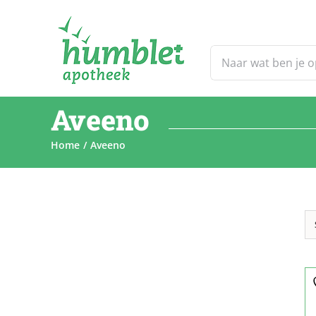
Ga
naar
inhoud
Zoeken
naar:
Aveeno
Home
Aveeno