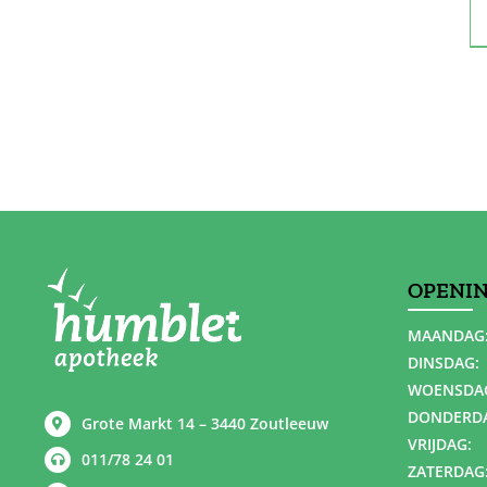
OPENI
MAANDAG
DINSDAG:
WOENSDA
DONDERD
Grote Markt 14 – 3440 Zoutleeuw
VRIJDAG:
011/78 24 01
ZATERDAG