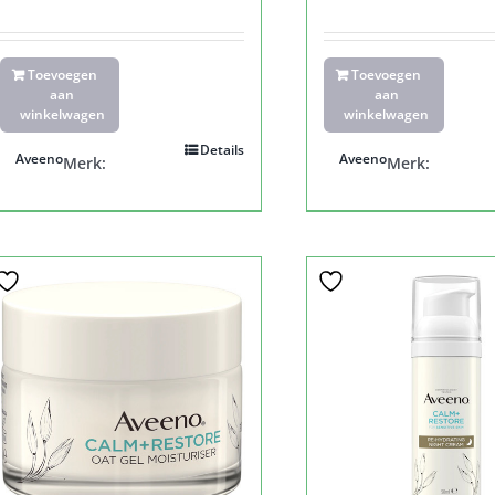
Toevoegen
Toevoegen
aan
aan
winkelwagen
winkelwagen
Details
Aveeno
Aveeno
Merk:
Merk: