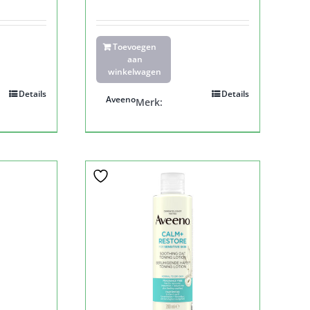
Toevoegen
aan
winkelwagen
Details
Details
Aveeno
Merk: