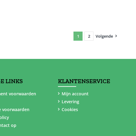
1
2
Volgende
E LINKS
KLANTENSERVICE
ent voorwaarden
Mijn account
Levering
e voorwaarden
Cookies
olicy
tact op