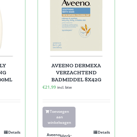
LY
AVEENO DERMEXA
NG
VERZACHTEND
00ML
BADMIDDEL 8X42G
€
21,99
incl. btw
Toevoegen
aan
winkelwagen
Details
Details
Aveeno
Merk: