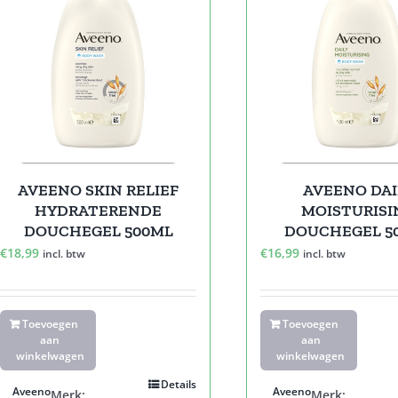
AVEENO SKIN RELIEF
AVEENO DAI
HYDRATERENDE
MOISTURISI
DOUCHEGEL 500ML
DOUCHEGEL 5
€
18,99
€
16,99
incl. btw
incl. btw
Toevoegen
Toevoegen
aan
aan
winkelwagen
winkelwagen
Details
Aveeno
Aveeno
Merk:
Merk: