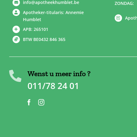
info@apotheekhumblet.be
ZONDAG:
Apotheker-titularis: Annemie
Apoth
Humblet
APB: 265101
BTW BE0432 846 365
Wenst u meer info ?
011/78 24 01