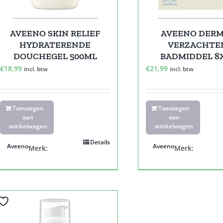
AVEENO SKIN RELIEF
AVEENO DER
HYDRATERENDE
VERZACHTE
DOUCHEGEL 500ML
BADMIDDEL 8
€
18,99
€
21,99
incl. btw
incl. btw
Toevoegen
Toevoegen
aan
aan
winkelwagen
winkelwagen
Details
Aveeno
Aveeno
Merk:
Merk: