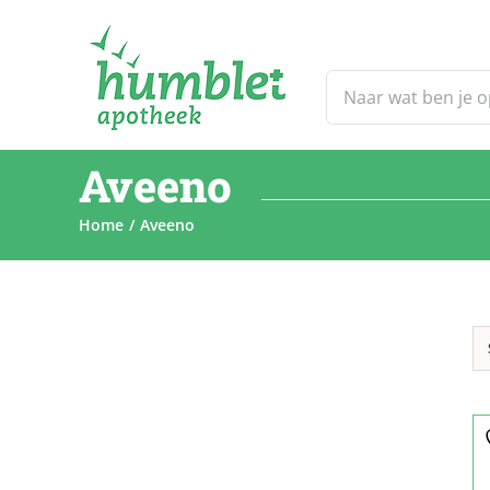
Ga
naar
inhoud
Zoeken
naar:
Aveeno
Home
Aveeno