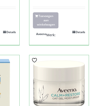
Toevoegen
aan
winkelwagen
Details
Details
Aveeno
Merk: