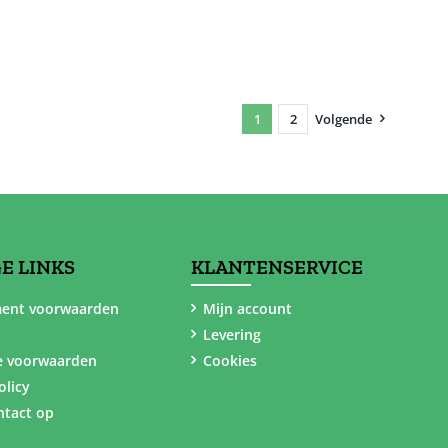
1
2
Volgende
E LINKS
KLANTENSERVICE
ent voorwaarden
Mijn account
Levering
e voorwaarden
Cookies
olicy
tact op