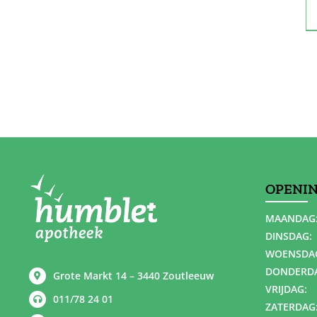
OPENI
MAANDAG
DINSDAG:
WOENSDA
DONDERD
Grote Markt 14 – 3440 Zoutleeuw
VRIJDAG:
011/78 24 01
ZATERDAG