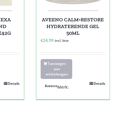
MEXA
AVEENO CALM+RESTORE
ND
HYDRATERENDE GEL
X42G
50ML
€
24,99
incl. btw
Toevoegen
aan
winkelwagen
Details
Details
Aveeno
Merk: