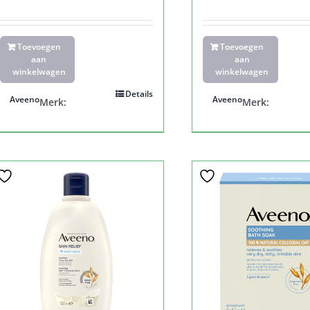
Toevoegen
Toevoegen
aan
aan
winkelwagen
winkelwagen
Details
Aveeno
Aveeno
Merk:
Merk: