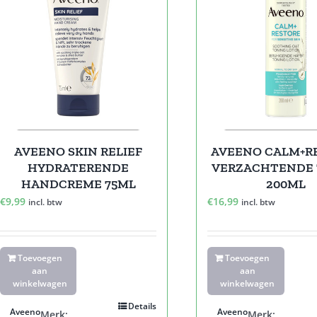
AVEENO SKIN RELIEF
AVEENO CALM+R
HYDRATERENDE
VERZACHTENDE
HANDCREME 75ML
200ML
€
9,99
€
16,99
incl. btw
incl. btw
Toevoegen
Toevoegen
aan
aan
winkelwagen
winkelwagen
Details
Aveeno
Aveeno
Merk:
Merk: