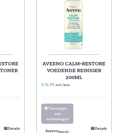
ESTORE
AVEENO CALM+RESTORE
 TONER
VOEDENDE REINIGER
200ML
€
16,99
incl. btw
Toevoegen
aan
winkelwagen
Details
Details
Aveeno
Merk: