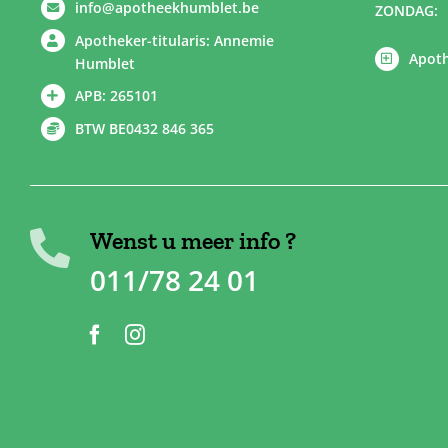
info@apotheekhumblet.be
ZONDAG:
Apotheker-titularis: Annemie
Apoth
Humblet
APB: 265101
BTW BE0432 846 365
Wenst u meer info ?
011/78 24 01