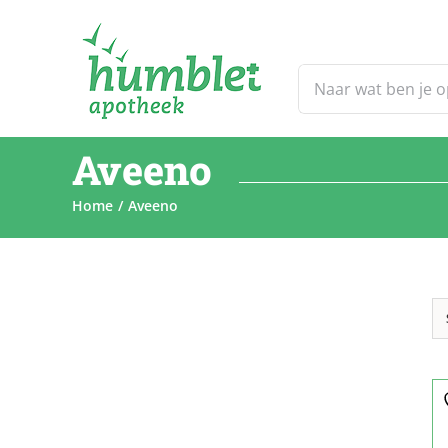
Ga
naar
inhoud
Zoeken
naar:
Aveeno
Home
Aveeno