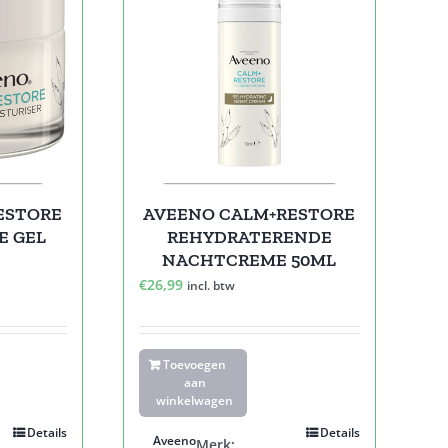
ESTORE
AVEENO CALM+RESTORE
E GEL
REHYDRATERENDE
NACHTCREME 50ML
€
26,99
incl. btw
Toevoegen
aan
winkelwagen
Details
Details
Aveeno
Merk: