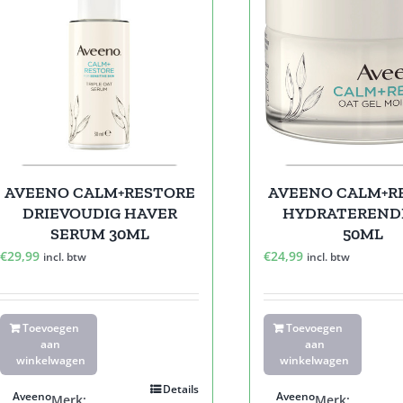
AVEENO CALM+RESTORE
AVEENO CALM+R
DRIEVOUDIG HAVER
HYDRATEREND
SERUM 30ML
50ML
€
29,99
€
24,99
incl. btw
incl. btw
Toevoegen
Toevoegen
aan
aan
winkelwagen
winkelwagen
Details
Aveeno
Aveeno
Merk:
Merk: