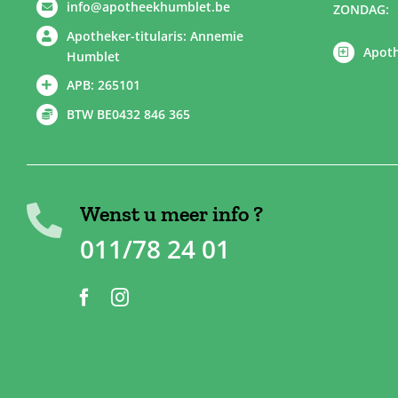
info@apotheekhumblet.be
ZONDAG:
Apotheker-titularis: Annemie
Apoth
Humblet
APB: 265101
BTW BE0432 846 365
Wenst u meer info ?
011/78 24 01