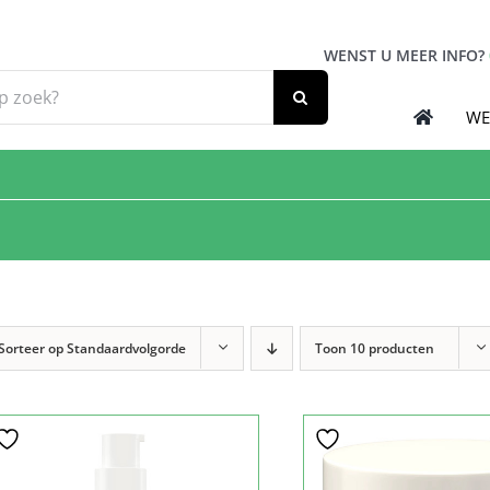
WENST U MEER INFO?
WE
Sorteer op
Standaardvolgorde
Toon
10 producten