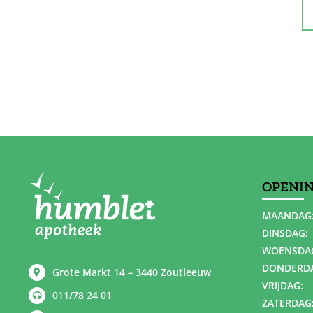
OPENI
MAANDAG
DINSDAG:
WOENSDA
DONDERD
Grote Markt 14 – 3440 Zoutleeuw
VRIJDAG:
011/78 24 01
ZATERDAG