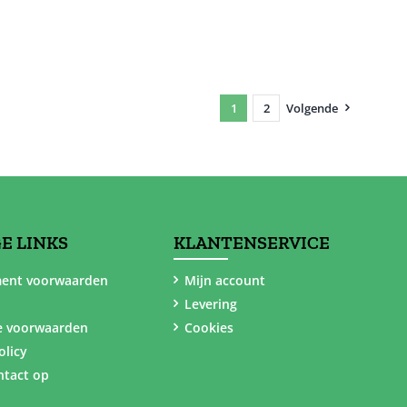
1
2
Volgende
E LINKS
KLANTENSERVICE
ent voorwaarden
Mijn account
Levering
e voorwaarden
Cookies
olicy
tact op