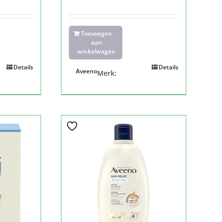
Toevoegen
aan
winkelwagen
Details
Details
Aveeno
Merk: