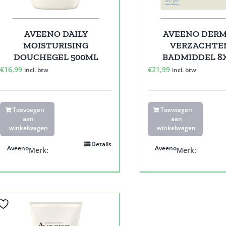
AVEENO DAILY
AVEENO DER
MOISTURISING
VERZACHTE
DOUCHEGEL 500ML
BADMIDDEL 8
€
16,99
€
21,99
incl. btw
incl. btw
Toevoegen
Toevoegen
aan
aan
winkelwagen
winkelwagen
Details
Aveeno
Aveeno
Merk:
Merk: