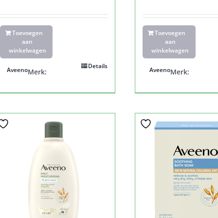
Toevoegen
Toevoegen
aan
aan
winkelwagen
winkelwagen
Details
Aveeno
Aveeno
Merk:
Merk: