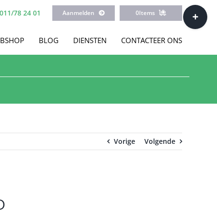
Toggle
011/78 24 01
Aanmelden
0
Items
Sliding
Bar
BSHOP
BLOG
DIENSTEN
CONTACTEER ONS
Area
Vorige
Volgende
D