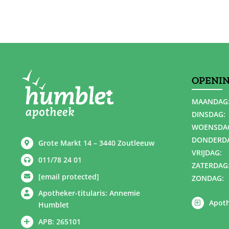
OPENI
MAANDAG
DINSDAG:
WOENSDA
DONDERD
Grote Markt 14 – 3440 Zoutleeuw
VRIJDAG:
011/78 24 01
ZATERDAG
[email protected]
ZONDAG:
Apotheker-titularis: Annemie
Apoth
Humblet
APB: 265101