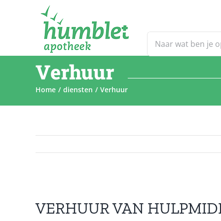
Ga
naar
inhoud
Zoeken
naar:
Verhuur
Home
diensten
Verhuur
VERHUUR VAN HULPMID