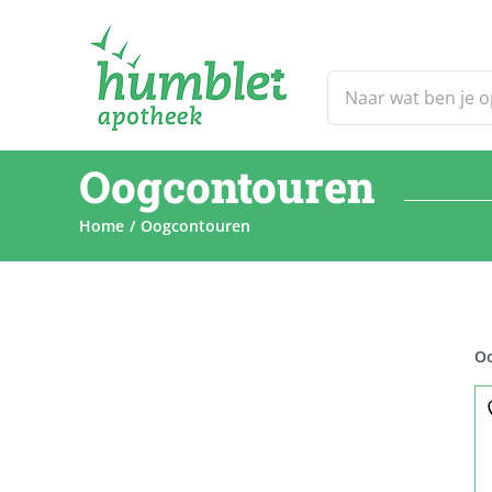
Ga
naar
inhoud
Zoeken
naar:
Oogcontouren
Home
Oogcontouren
O