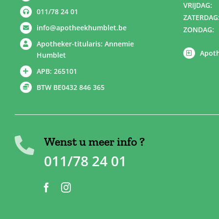
VRIJDAG:
011/78 24 01
ZATERDAG
info@apotheekhumblet.be
ZONDAG:
Apotheker-titularis: Annemie
Apoth
Humblet
APB: 265101
BTW BE0432 846 365
Wenst u meer info ?
011/78 24 01