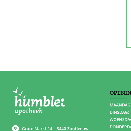
OPENI
MAANDAG
DINSDAG:
WOENSDA
DONDERD
Grote Markt 14 – 3440 Zoutleeuw