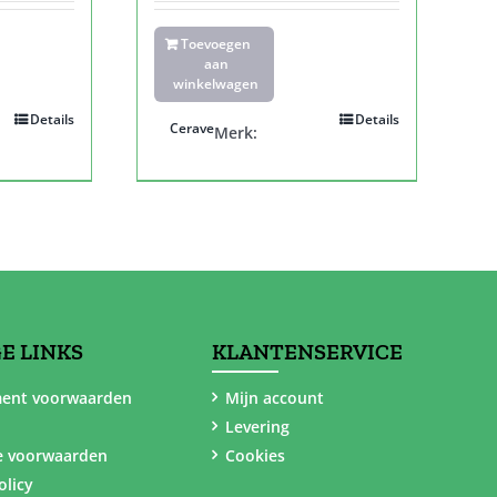
Toevoegen
aan
winkelwagen
Details
Details
Cerave
Merk:
E LINKS
KLANTENSERVICE
ent voorwaarden
Mijn account
Levering
e voorwaarden
Cookies
olicy