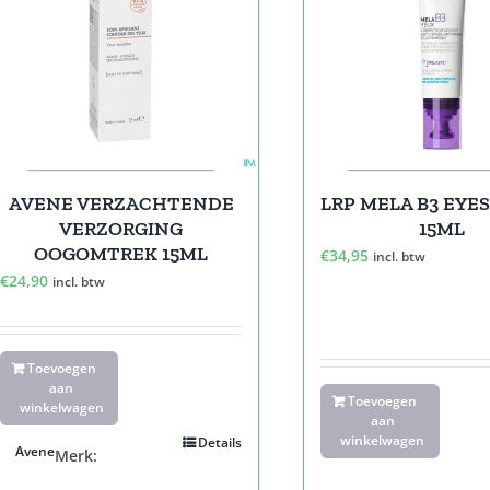
AVENE VERZACHTENDE
LRP MELA B3 EYE
VERZORGING
15ML
OOGOMTREK 15ML
€
34,95
incl. btw
€
24,90
incl. btw
Toevoegen
aan
Toevoegen
winkelwagen
aan
winkelwagen
Details
Avene
Merk: