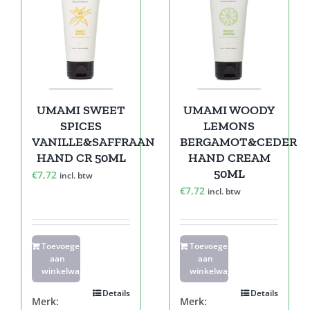
UMAMI SWEET
UMAMI WOODY
SPICES
LEMONS
VANILLE&SAFFRAAN
BERGAMOT&CEDER
HAND CR 50ML
HAND CREAM
50ML
€
7,72
incl. btw
€
7,72
incl. btw
Toevoegen
Toevoegen
aan
aan
winkelwagen
winkelwagen
Details
Details
Merk:
Merk: