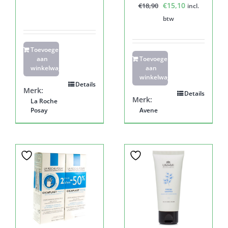
Oorspronkelijke
Huidige
€
15,10
€
18,90
incl.
prijs
prijs
btw
was:
is:
€18,90.
€15,10.
Toevoegen
aan
Toevoegen
winkelwagen
aan
winkelwagen
Details
Merk:
Details
Merk:
La Roche
Posay
Avene