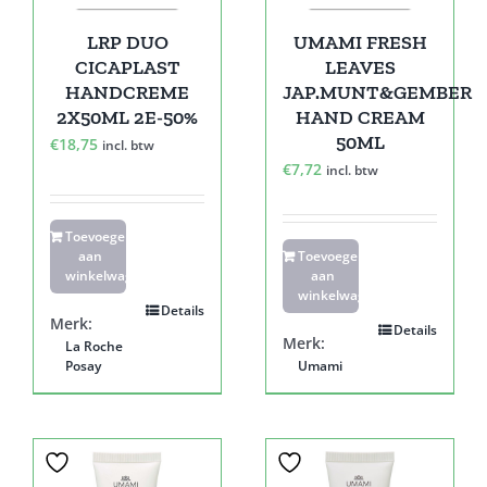
LRP DUO
UMAMI FRESH
CICAPLAST
LEAVES
HANDCREME
JAP.MUNT&GEMBER
2X50ML 2E-50%
HAND CREAM
50ML
€
18,75
incl. btw
€
7,72
incl. btw
Toevoegen
aan
Toevoegen
winkelwagen
aan
winkelwagen
Details
Merk:
Details
Merk:
La Roche
Posay
Umami