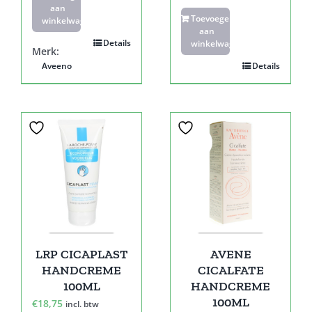
aan
Toevoegen
winkelwagen
aan
Details
winkelwagen
Merk:
Aveeno
Details
Sale!
LRP CICAPLAST
AVENE
HANDCREME
CICALFATE
100ML
HANDCREME
100ML
€
18,75
incl. btw