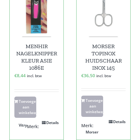
MENHIR
MORSER
NAGELKNIPPER
TOPINOX
KLEUR ASIE
HUIDSCHAAR
1086E
INOX 145
€
8,44
€
36,50
incl. btw
incl. btw
Toevoegen
Toevoegen
aan
aan
winkelwagen
winkelwagen
Details
Details
Vitry
Merk:
Merk:
Morser