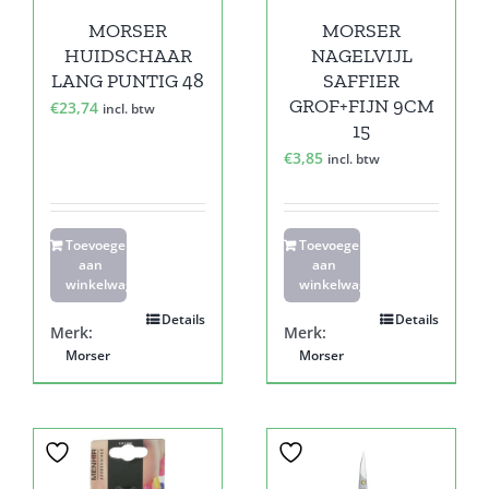
MORSER
MORSER
HUIDSCHAAR
NAGELVIJL
LANG PUNTIG 48
SAFFIER
GROF+FIJN 9CM
€
23,74
incl. btw
15
€
3,85
incl. btw
Toevoegen
Toevoegen
aan
aan
winkelwagen
winkelwagen
Details
Details
Merk:
Merk:
Morser
Morser