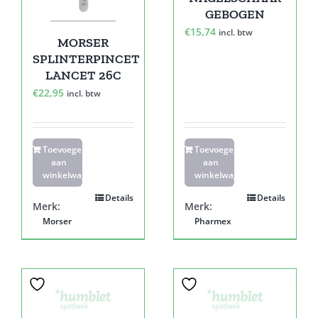
GEBOGEN
€
15,74
incl. btw
MORSER
SPLINTERPINCET
LANCET 26C
€
22,95
incl. btw
Toevoegen
Toevoegen
aan
aan
winkelwagen
winkelwagen
Details
Details
Merk:
Merk:
Morser
Pharmex