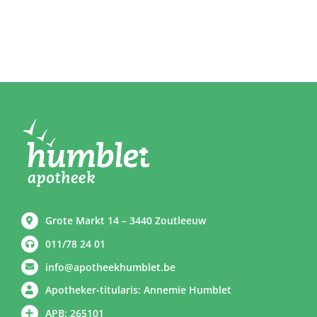
Grote Markt 14 – 3440 Zoutleeuw
011/78 24 01
info@apotheekhumblet.be
Apotheker-titularis: Annemie Humblet
APB: 265101