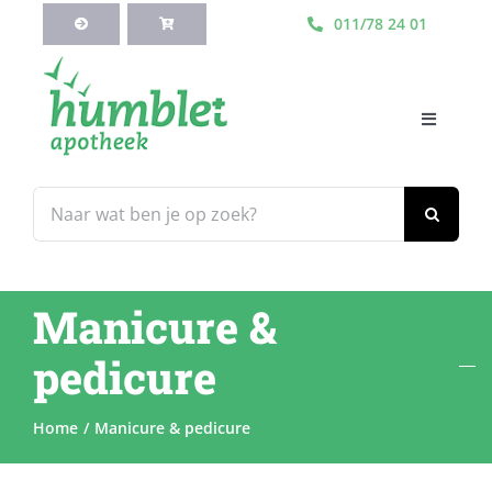
Ga
011/78 24 01
naar
inhoud
Toggle
Navigati
HOME
Zoeken
naar:
Webshop
Manicure &
Blog
pedicure
Diensten
Home
Manicure & pedicure
Contacteer Ons