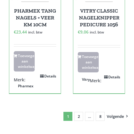
PHARMEX TANG
VITRY CLASSIC
NAGELS + VEER
NAGELKNIPPER
KM 10CM
PEDICURE 1056
€
23,44
€
9,06
incl. btw
incl. btw
Toevoegen
Toevoegen
aan
aan
winkelwagen
winkelwagen
Details
Details
Merk:
Vitry
Merk:
Pharmex
1
2
…
8
Volgende