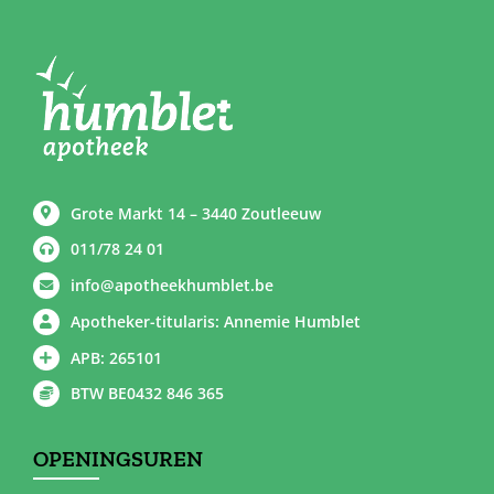
Grote Markt 14 – 3440 Zoutleeuw
011/78 24 01
info@apotheekhumblet.be
Apotheker-titularis: Annemie Humblet
APB: 265101
BTW BE0432 846 365
OPENINGSUREN