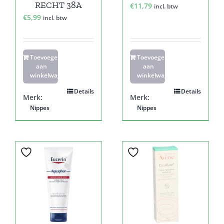
RECHT 38A
€
11,79
incl. btw
€
5,99
incl. btw
Toevoegen
Toevoegen
aan
aan
winkelwagen
winkelwagen
Details
Details
Merk:
Merk:
Nippes
Nippes
Sale!