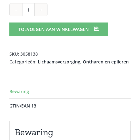
VITRY
EPILEERPINCET
EXTRA
TOEVOEGEN AAN WINKELWAGEN
SPITSE
PUNT
1029Y
SKU:
3058138
aantal
Categorieën:
Lichaamsverzorging
,
Ontharen en epileren
Bewaring
GTIN/EAN 13
Bewaring