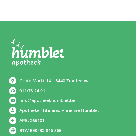
Grote Markt 14 – 3440 Zoutleeuw
011/78 24 01
info@apotheekhumblet.be
Apotheker-titularis: Annemie Humblet
APB: 265101
BTW BE0432 846 365