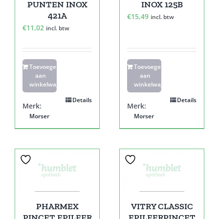
PUNTEN INOX
INOX 125B
421A
€
15,49
incl. btw
€
11,02
incl. btw
Toevoegen
Toevoegen
aan
aan
winkelwagen
winkelwagen
Details
Details
Merk:
Merk:
Morser
Morser
PHARMEX
VITRY CLASSIC
PINCET EPILEER
EPILEERPINCET