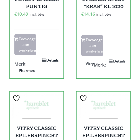
PUNTIG
“KRAB” KL 1020
€
10,49
€
14,16
incl. btw
incl. btw
Toevoegen
Toevoegen
aan
aan
winkelwagen
winkelwagen
Details
Details
Merk:
Vitry
Merk:
Pharmex
VITRY CLASSIC
VITRY CLASSIC
EPILEERPINCET
EPILEERPINCET