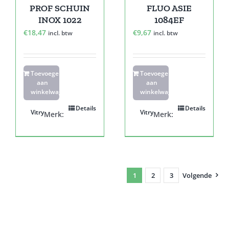
PROF SCHUIN
FLUO ASIE
INOX 1022
1084EF
€
18,47
€
9,67
incl. btw
incl. btw
Toevoegen
Toevoegen
aan
aan
winkelwagen
winkelwagen
Details
Details
Vitry
Vitry
Merk:
Merk:
1
2
3
Volgende