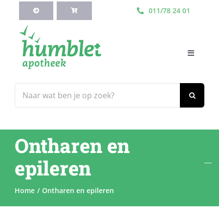
Ga
011/78 24 01
naar
inhoud
Toggle
Navigati
HOME
Zoeken
naar:
Webshop
Ontharen en
Blog
epileren
Diensten
Home
Ontharen en epileren
Contacteer Ons