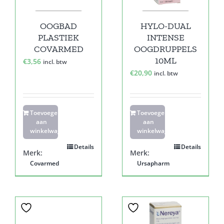
OOGBAD
HYLO-DUAL
PLASTIEK
INTENSE
COVARMED
OOGDRUPPELS
10ML
€
3,56
incl. btw
€
20,90
incl. btw
Toevoegen
Toevoegen
aan
aan
winkelwagen
winkelwagen
Details
Details
Merk:
Merk:
Covarmed
Ursapharm