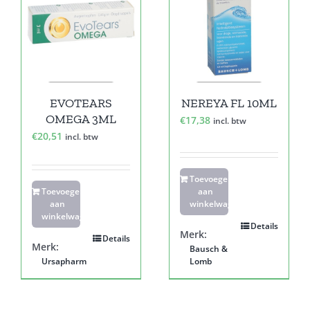
EVOTEARS
NEREYA FL 10ML
OMEGA 3ML
€
17,38
incl. btw
€
20,51
incl. btw
Toevoegen
Toevoegen
aan
aan
winkelwagen
winkelwagen
Details
Merk:
Details
Merk:
Bausch &
Ursapharm
Lomb