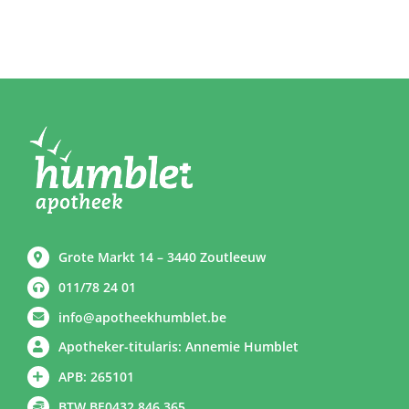
Grote Markt 14 – 3440 Zoutleeuw
011/78 24 01
info@apotheekhumblet.be
Apotheker-titularis: Annemie Humblet
APB: 265101
BTW BE0432 846 365