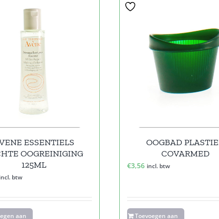
VENE ESSENTIELS
OOGBAD PLASTI
HTE OOGREINIGING
COVARMED
125ML
€
3,56
incl. btw
incl. btw
oegen aan
Toevoegen aan