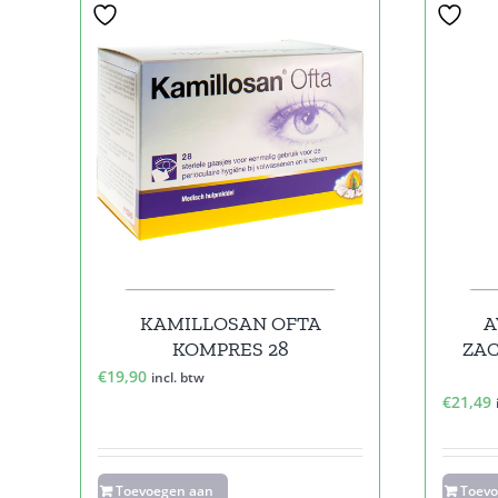
KAMILLOSAN OFTA
A
KOMPRES 28
ZAC
€
19,90
incl. btw
€
21,49
Toevoegen aan
Toev