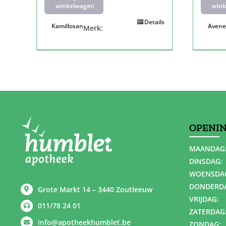
winkelwagen
wink
Details
Kamillosan
Avene
Merk:
OPENI
MAANDAG
DINSDAG:
WOENSDA
DONDERD
Grote Markt 14 – 3440 Zoutleeuw
VRIJDAG:
011/78 24 01
ZATERDAG
info@apotheekhumblet.be
ZONDAG: