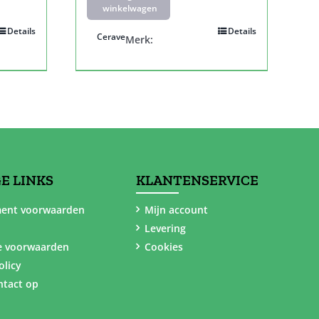
winkelwagen
Details
Details
Cerave
Merk:
E LINKS
KLANTENSERVICE
ent voorwaarden
Mijn account
Levering
e voorwaarden
Cookies
olicy
tact op