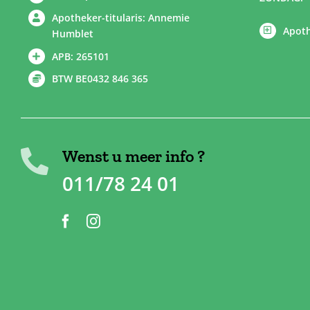
Apotheker-titularis: Annemie
Apoth
Humblet
APB: 265101
BTW BE0432 846 365
Wenst u meer info ?
011/78 24 01