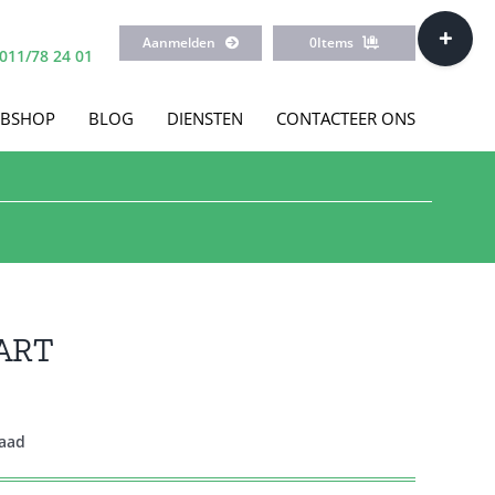
Toggle
Aanmelden
0
Items
Sliding
011/78 24 01
Bar
Area
BSHOP
BLOG
DIENSTEN
CONTACTEER ONS
ART
raad