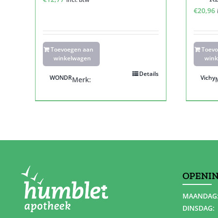
€
20,96
Toevoegen aan
Toev
winkelwagen
wink
Details
WONDR
Vichy
Merk:
OPENI
MAANDAG
DINSDAG: