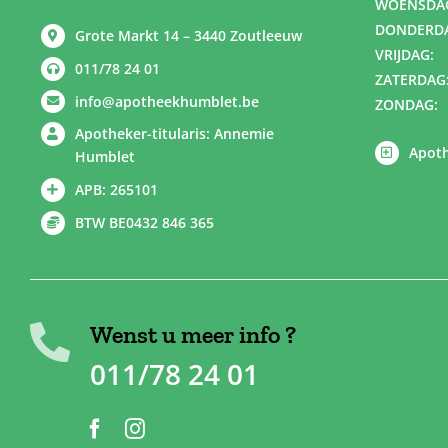
WOENSDA
DONDERD
Grote Markt 14 – 3440 Zoutleeuw
VRIJDAG:
011/78 24 01
ZATERDAG
info@apotheekhumblet.be
ZONDAG:
Apotheker-titularis: Annemie
Apoth
Humblet
APB: 265101
BTW BE0432 846 365
Wenst u meer info ?
011/78 24 01