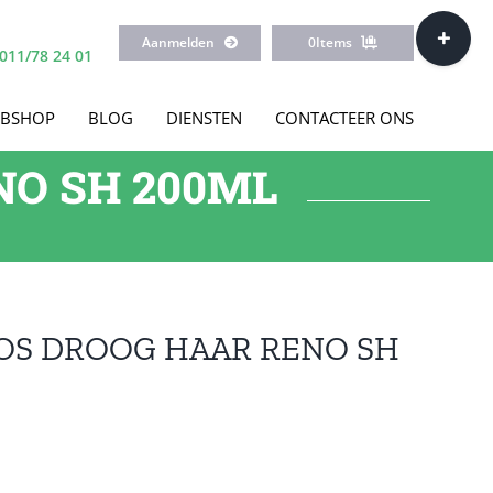
Toggle
Aanmelden
0
Items
Sliding
011/78 24 01
Bar
Area
BSHOP
BLOG
DIENSTEN
CONTACTEER ONS
NO SH 200ML
OS DROOG HAAR RENO SH