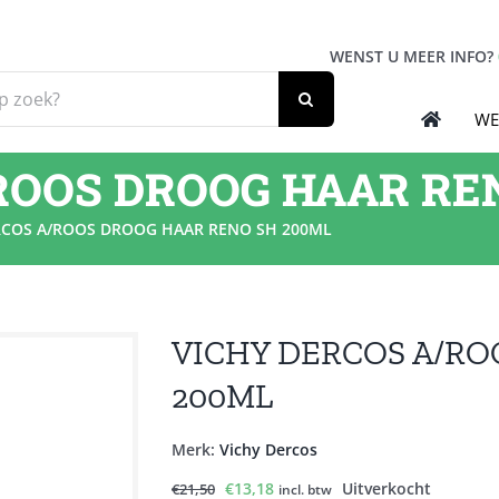
WENST U MEER INFO?
WE
ROOS DROOG HAAR RE
RCOS A/ROOS DROOG HAAR RENO SH 200ML
VICHY DERCOS A/RO
200ML
Merk:
Vichy Dercos
Oorspronkelijke
Huidige
€
13,18
Uitverkocht
€
21,50
incl. btw