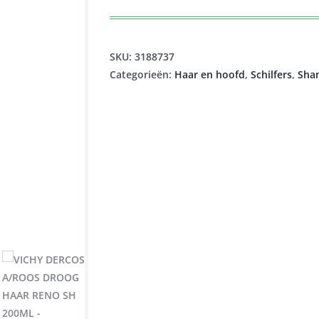
prijs
prijs
was:
is:
€21,50.
€13,18.
SKU:
3188737
Categorieën:
Haar en hoofd
,
Schilfers
,
Sha