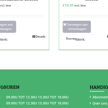
€
18,49
incl. btw
incl. btw
oegen aan
Toevoegen aan
elwagen
winkelwagen
Details
Ducray
Merk:
Merk:
NGSUREN
HANDIG
:
09.00U TOT 12.30U 13.30U TOT 18.00U
Abonnem
09.00U TOT 12.30U 13.30U TOT 18.00U
Over ons