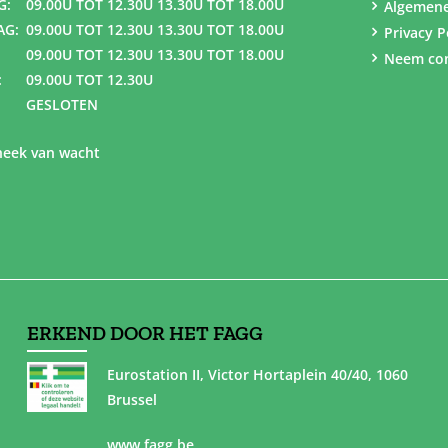
G:
09.00U TOT 12.30U 13.30U TOT 18.00U
Algemen
AG:
09.00U TOT 12.30U 13.30U TOT 18.00U
Privacy P
09.00U TOT 12.30U 13.30U TOT 18.00U
Neem con
:
09.00U TOT 12.30U
GESLOTEN
eek van wacht
ERKEND DOOR HET FAGG
Eurostation II, Victor Hortaplein 40/40, 1060
Brussel
www.fagg.be