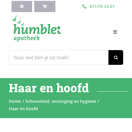
Ga
011/78 24 01
naar
inhoud
Toggle
Navigati
HOME
Zoeken
naar:
Webshop
Haar en hoofd
Blog
Home
Schoonheid, verzorging en hygiene
Diensten
Haar en hoofd
Contacteer Ons