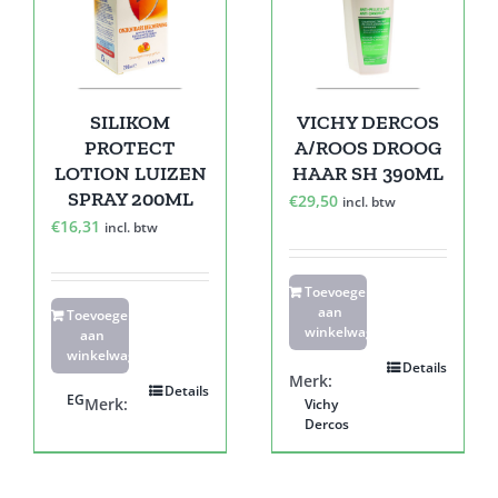
SILIKOM
VICHY DERCOS
PROTECT
A/ROOS DROOG
LOTION LUIZEN
HAAR SH 390ML
SPRAY 200ML
€
29,50
incl. btw
€
16,31
incl. btw
Toevoegen
aan
Toevoegen
winkelwagen
aan
winkelwagen
Details
Merk:
Details
EG
Merk:
Vichy
Dercos