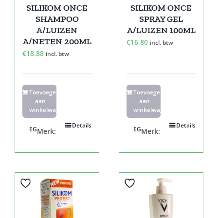
SILIKOM ONCE
SILIKOM ONCE
SHAMPOO
SPRAY GEL
A/LUIZEN
A/LUIZEN 100ML
A/NETEN 200ML
€
16,80
incl. btw
€
18,88
incl. btw
Toevoegen
Toevoegen
aan
aan
winkelwagen
winkelwagen
Details
Details
EG
EG
Merk:
Merk: