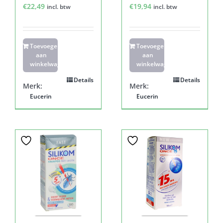
€
22,49
€
19,94
incl. btw
incl. btw
Toevoegen
Toevoegen
aan
aan
winkelwagen
winkelwagen
Details
Details
Merk:
Merk:
Eucerin
Eucerin