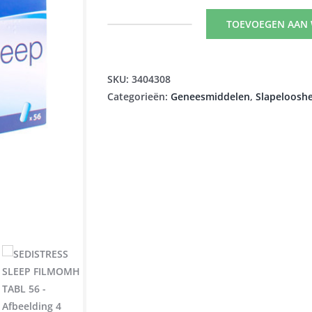
was:
is:
€20,65.
€14,40.
TOEVOEGEN AAN
SEDISTRESS
SLEEP
FILMOMH
SKU:
3404308
TABL
Categorieën:
Geneesmiddelen
,
Slapelooshe
56
aantal