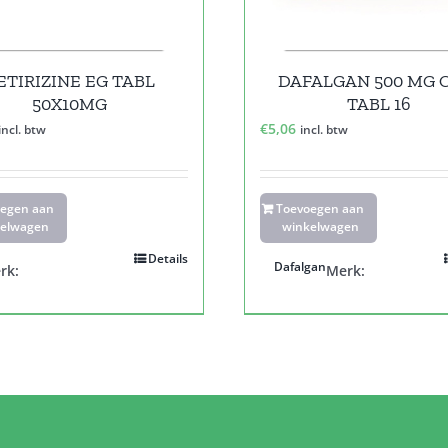
ETIRIZINE EG TABL
DAFALGAN 500 MG 
50X10MG
TABL 16
€
5,06
incl. btw
incl. btw
oegen aan
Toevoegen aan
elwagen
winkelwagen
Details
Dafalgan
rk:
Merk: