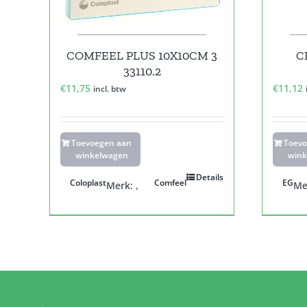
COMFEEL PLUS 10X10CM 3
C
33110.2
€
11,75
€
11,12
incl. btw
Toevoegen aan
Toev
winkelwagen
wink
Details
Coloplast
Comfeel
EG
Merk:
,
Me