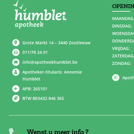
OPENI
MAANDAG
DINSDAG:
WOENSDA
DONDERD
Grote Markt 14 – 3440 Zoutleeuw
VRIJDAG:
011/78 24 01
ZATERDAG
info@apotheekhumblet.be
ZONDAG:
Apotheker-titularis: Annemie
Apoth
Humblet
APB: 265101
BTW BE0432 846 365
Wenst u meer info ?