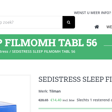
WENST U MEER INFO?
WE
P FILMOMH TABL 56
tress
SEDISTRESS SLEEP FILMOMH TABL 56
SEDISTRESS SLEEP F
Merk:
Tilman
Oorspronkelijke
Huidige
€
14,40
Slechts 1 resterend
€
20,65
incl. btw
prijs
prijs