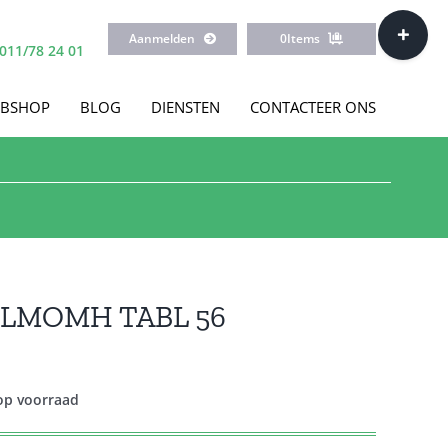
Toggle
Aanmelden
0
Items
Sliding
011/78 24 01
Bar
Area
BSHOP
BLOG
DIENSTEN
CONTACTEER ONS
ILMOMH TABL 56
 op voorraad