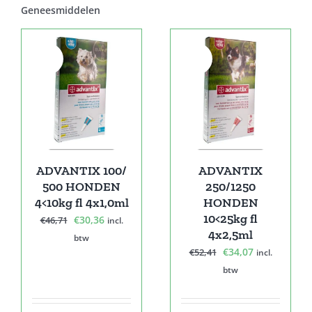
Geneesmiddelen
Sale!
Sale!
ADVANTIX 100/
ADVANTIX
500 HONDEN
250/1250
4<10kg fl 4x1,0ml
HONDEN
10<25kg fl
Oorspronkelijke
Huidige
€
30,36
€
46,71
incl.
4x2,5ml
prijs
prijs
btw
Oorspronkelijke
Huidige
€
34,07
€
52,41
was:
is:
incl.
prijs
prijs
€46,71.
€30,36.
btw
was:
is:
€52,41.
€34,07.