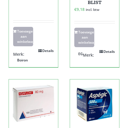
BLIST
€
9,18
incl. btw
Toevoegen
Toevoegen
aan
aan
winkelwagen
winkelwagen
Details
Details
Merk:
EG
Merk:
Boiron