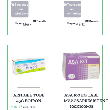
Toevoegen
Toevoegen
aan
aan
winkelwagen
winkelwagen
Details
Details
Bayer
Bayer
Merk:
Merk:
ARNIGEL TUBE
ASA 100 EG TABL
45G BOIRON
MAAGSAPRESISTENT
100X100MG
€
10,17
incl. btw