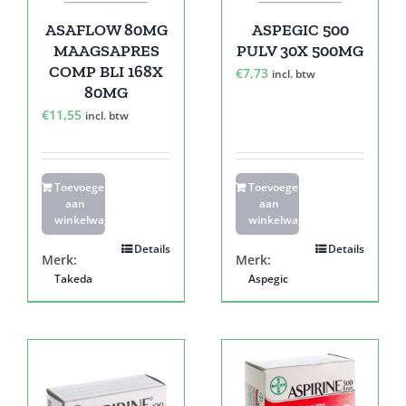
ASAFLOW 80MG
ASPEGIC 500
MAAGSAPRES
PULV 30X 500MG
COMP BLI 168X
€
7,73
incl. btw
80MG
€
11,55
incl. btw
Toevoegen
Toevoegen
aan
aan
winkelwagen
winkelwagen
Details
Details
Merk:
Merk:
Takeda
Aspegic