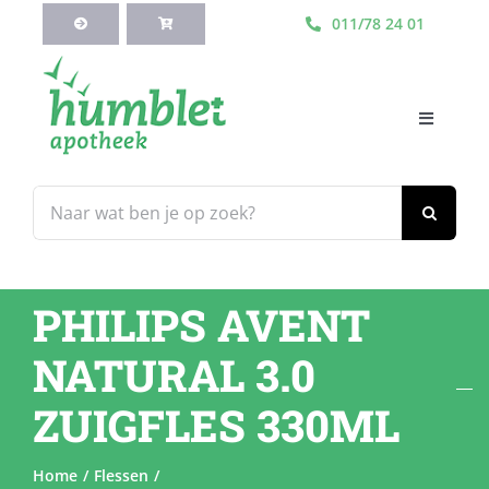
Ga
011/78 24 01
naar
inhoud
Toggle
Navigati
HOME
Zoeken
naar:
Webshop
PHILIPS AVENT
Blog
NATURAL 3.0
Diensten
ZUIGFLES 330ML
Contacteer Ons
Home
Flessen