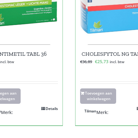
NTIMETIL TABL 36
CHOLESFYTOL NG TAB
Oorspronkelijke
Huidige
€
25,73
€
36,89
incl. btw
incl. btw
prijs
prijs
was:
is:
€36,89.
€25,73.
oegen aan
Toevoegen aan
elwagen
winkelwagen
Details
n
Tilman
Merk:
Merk: