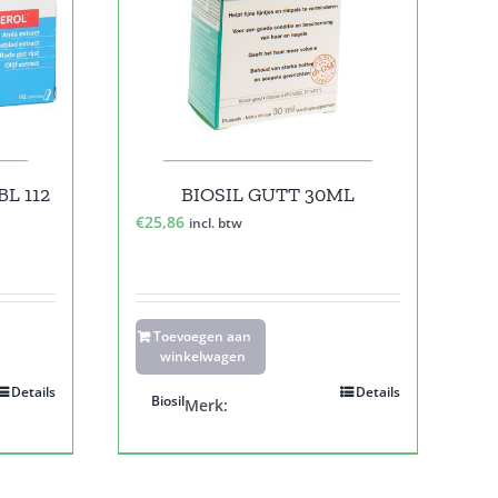
L 112
BIOSIL GUTT 30ML
€
25,86
incl. btw
Toevoegen aan
winkelwagen
Details
Details
Biosil
Merk: