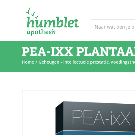
Ga
naar
inhoud
Zoeken
naar:
PEA-IXX PLANTAA
Home
Geheugen - intellectuele prestatie
Voedingsthe