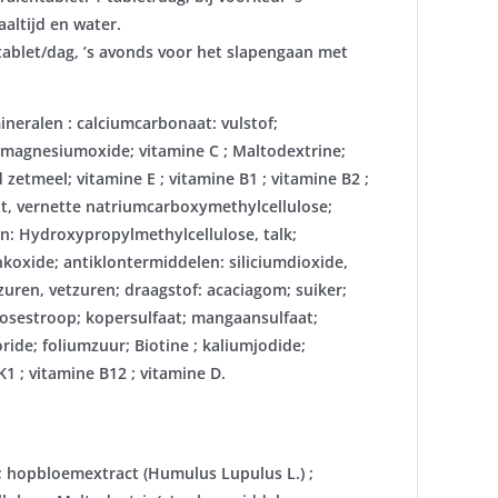
altijd en water.
tablet/dag, ’s avonds voor het slapengaan met
ineralen :
calciumcarbonaat: vulstof;
e; magnesiumoxide; vitamine C ; Maltodextrine;
 zetmeel; vitamine E ; vitamine B1 ; vitamine B2 ;
at, vernette natriumcarboxymethylcellulose;
n: Hydroxypropylmethylcellulose, talk;
koxide; antiklontermiddelen: siliciumdioxide,
ren, vetzuren; draagstof: acaciagom; suiker;
cosestroop; kopersulfaat; mangaansulfaat;
oride; foliumzuur; Biotine ; kaliumjodide;
1 ; vitamine B12 ; vitamine D.
; hopbloemextract (Humulus Lupulus L.) ;