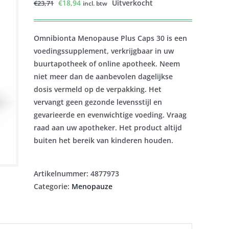
Oorspronkelijke
Huidige
€
18,94
Uitverkocht
€
23,71
incl. btw
prijs
prijs
was:
is:
Omnibionta Menopause Plus Caps 30 is een
€23,71.
€18,94.
voedingssupplement, verkrijgbaar in uw
buurtapotheek of online apotheek. Neem
niet meer dan de aanbevolen dagelijkse
dosis vermeld op de verpakking. Het
vervangt geen gezonde levensstijl en
gevarieerde en evenwichtige voeding. Vraag
raad aan uw apotheker. Het product altijd
buiten het bereik van kinderen houden.
Artikelnummer:
4877973
Categorie:
Menopauze