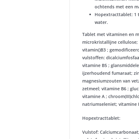
ochtends met een ma
Hopextracttablet: 1 
water.
Tablet met vitaminen en m
microkristallijne cellulos
vitamin()B3 ; gemodificeerd
vulstoffen: dicalciumfosfa
vitamine B5 ; glansmiddele
ijzerhoudend fumaraat; zin
magnesiumzouten van vetzu
zetmeel; vitamine B6 ; glu
vitamine A ; chroom(III)chl
natriumseleniet; vitamine K
Hopextracttablet
:
Vulstof: Calciumcarbonaat