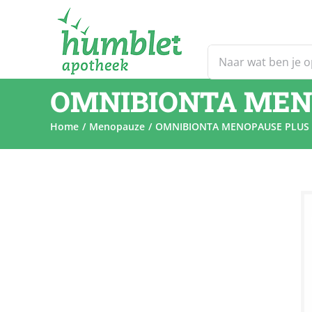
Ga
naar
inhoud
Zoeken
naar:
OMNIBIONTA MENO
Home
Menopauze
OMNIBIONTA MENOPAUSE PLUS 