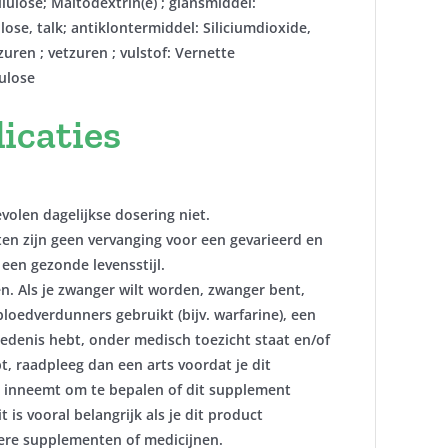
ellulose; Maltodextrin(e) ; glansmiddel:
se, talk; antiklontermiddel: Siliciumdioxide,
ren ; vetzuren ; vulstof: Vernette
ulose
icaties
volen dagelijkse dosering niet.
n zijn geen vervanging voor een gevarieerd en
 een gezonde levensstijl.
n. Als je zwanger wilt worden, zwanger bent,
bloedverdunners gebruikt (bijv. warfarine), een
edenis hebt, onder medisch toezicht staat en/of
t, raadpleeg dan een arts voordat je dit
inneemt om te bepalen of dit supplement
it is vooral belangrijk als je dit product
re supplementen of medicijnen.