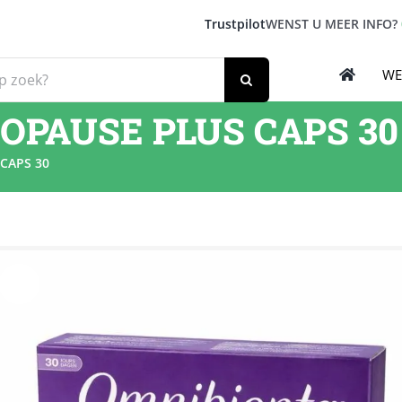
Trustpilot
WENST U MEER INFO?
WE
PAUSE PLUS CAPS 30
CAPS 30
Sale!