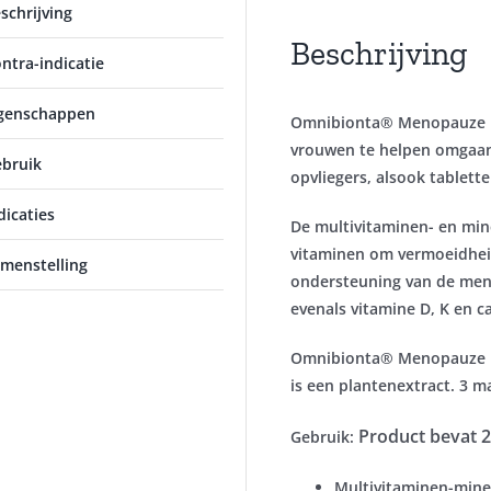
schrijving
Beschrijving
ntra-indicatie
genschappen
Omnibionta® Menopauze Pl
vrouwen te helpen omgaan
bruik
opvliegers, alsook tablett
dicaties
De multivitaminen- en mine
vitaminen om vermoeidheid
menstelling
ondersteuning van de ment
evenals vitamine D, K en 
Omnibionta® Menopauze P
is een plantenextract. 3 
Product bevat 2
Gebruik:
Multivitaminen-minera