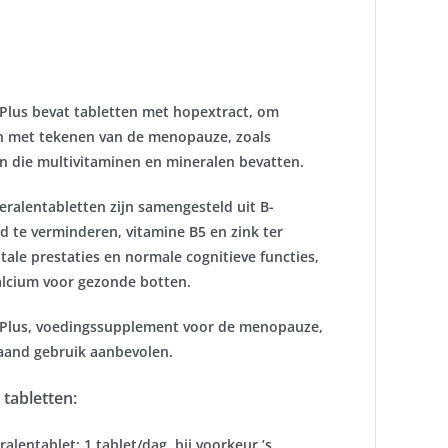
us bevat tabletten met hopextract, om
 met tekenen van de menopauze, zoals
en die multivitaminen en mineralen bevatten.
ralentabletten zijn samengesteld uit B-
 te verminderen, vitamine B5 en zink ter
ale prestaties en normale cognitieve functies,
calcium voor gezonde botten.
lus, voedingssupplement voor de menopauze,
maand gebruik aanbevolen.
 tabletten:
lentablet: 1 tablet/dag, bij voorkeur ’s