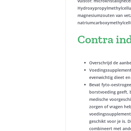
vulstof: microkristallijnec
Hydroxypropylmethylcellulo
magnesiumzouten van vetzu
natriumcarboxymethylcell
Contra ind
Overschrijd de aanbe
Voedingssupplemente
evenwichtig dieet en
Bevat fyto-oestrogee
borstvoeding geeft, 
medische voorgeschi
zorgen of vragen heb
voedingssupplement 
geschikt voor je is. D
combineert met ande