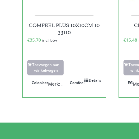
COMFEEL PLUS 10X10CM 10
C
33110
€
35,70
€
15,48
incl. btw
Toevoegen aan
Toev
winkelwagen
wink
Details
Coloplast
Comfeel
EG
Merk:
,
Me