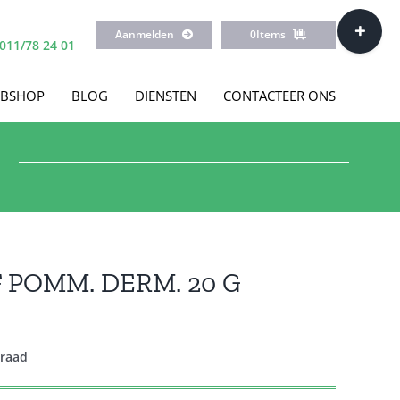
Toggle
Aanmelden
0
Items
Sliding
011/78 24 01
Bar
Area
BSHOP
BLOG
DIENSTEN
CONTACTEER ONS
 POMM. DERM. 20 G
rraad