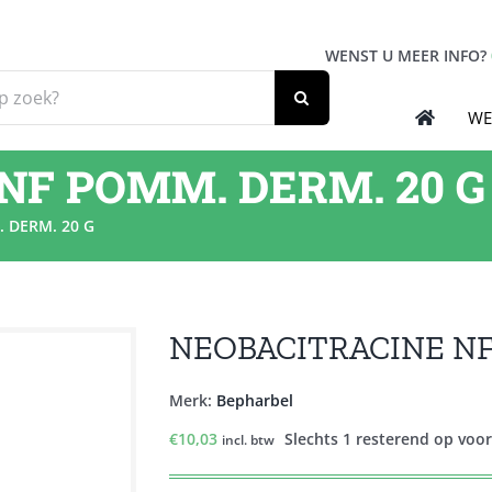
WENST U MEER INFO?
WE
NF POMM. DERM. 20 G
 DERM. 20 G
NEOBACITRACINE NF
Merk:
Bepharbel
€
10,03
Slechts 1 resterend op voo
incl. btw