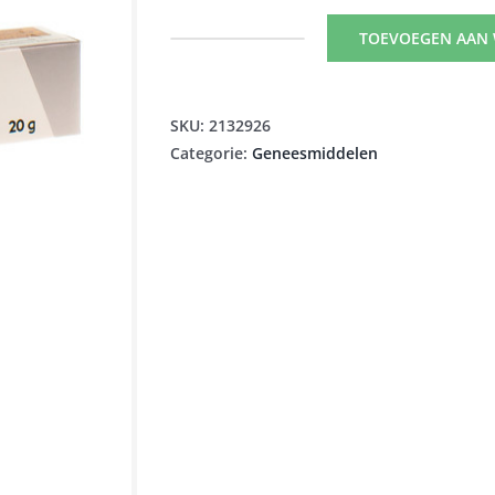
TOEVOEGEN AAN
NEOBACITRACINE
NF
POMM.
SKU:
2132926
DERM.
Categorie:
Geneesmiddelen
20
G
aantal