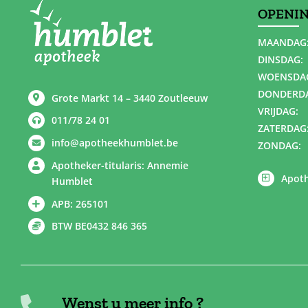
OPENI
MAANDAG
DINSDAG:
WOENSDA
DONDERD
Grote Markt 14 – 3440 Zoutleeuw
VRIJDAG:
011/78 24 01
ZATERDAG
info@apotheekhumblet.be
ZONDAG:
Apotheker-titularis: Annemie
Apoth
Humblet
APB: 265101
BTW BE0432 846 365
Wenst u meer info ?