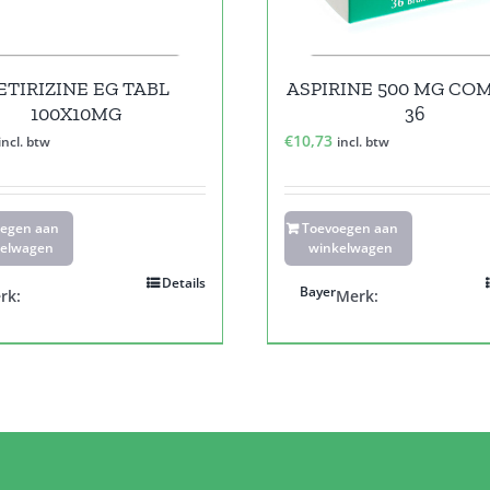
ETIRIZINE EG TABL
ASPIRINE 500 MG COM
100X10MG
36
€
10,73
incl. btw
incl. btw
oegen aan
Toevoegen aan
elwagen
winkelwagen
Details
Bayer
rk:
Merk: