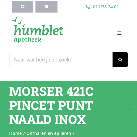
Ga
011/78 24 01
naar
inhoud
Toggle
Navigati
HOME
Zoeken
naar:
Webshop
MORSER 421C
Blog
PINCET PUNT
Diensten
NAALD INOX
Contacteer Ons
Home
Ontharen en epileren