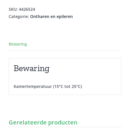
NAALD
INOX
SKU:
4426524
aantal
Categorie:
Ontharen en epileren
Bewaring
Bewaring
Kamertemperatuur (15°C tot 25°C)
Gerelateerde producten