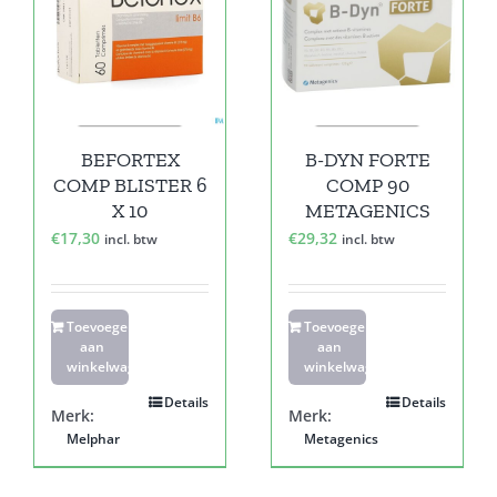
BEFORTEX
B-DYN FORTE
COMP BLISTER 6
COMP 90
X 10
METAGENICS
€
17,30
€
29,32
incl. btw
incl. btw
Toevoegen
Toevoegen
aan
aan
winkelwagen
winkelwagen
Details
Details
Merk:
Merk:
Melphar
Metagenics