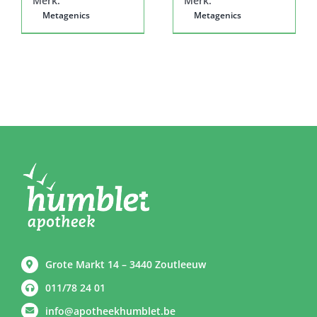
Merk:
Merk:
Metagenics
Metagenics
Grote Markt 14 – 3440 Zoutleeuw
011/78 24 01
info@apotheekhumblet.be