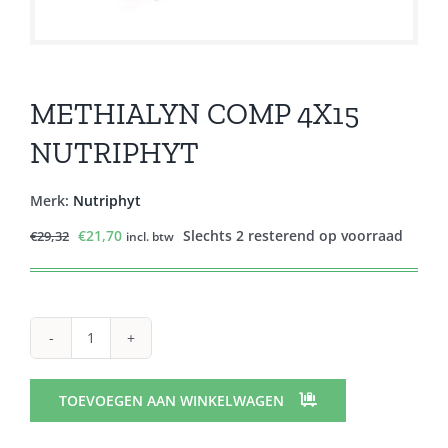
METHIALYN COMP 4X15
NUTRIPHYT
Merk:
Nutriphyt
Oorspronkelijke
Huidige
€
21,70
Slechts 2 resterend op voorraad
€
29,32
incl. btw
prijs
prijs
was:
is:
€29,32.
€21,70.
METHIALYN
COMP
4X15
TOEVOEGEN AAN WINKELWAGEN
NUTRIPHYT