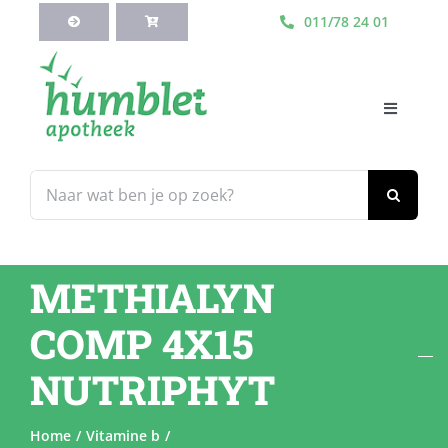
Ga
011/78 24 01
naar
inhoud
Toggle
Navigati
HOME
Zoeken
naar:
Webshop
METHIALYN
Blog
COMP 4X15
Diensten
NUTRIPHYT
Contacteer Ons
Home
Vitamine b