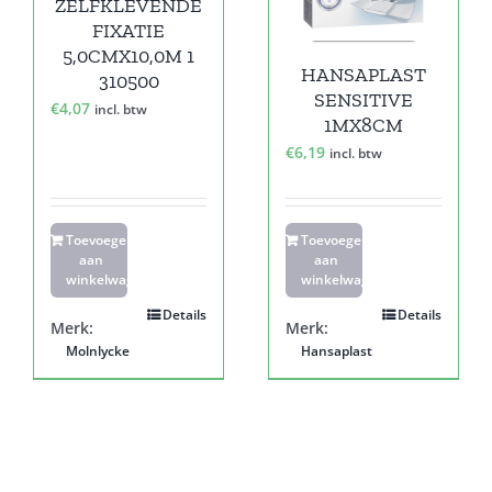
ZELFKLEVENDE
FIXATIE
5,0CMX10,0M 1
HANSAPLAST
310500
SENSITIVE
€
4,07
incl. btw
1MX8CM
€
6,19
incl. btw
Toevoegen
Toevoegen
aan
aan
winkelwagen
winkelwagen
Details
Details
Merk:
Merk:
Molnlycke
Hansaplast