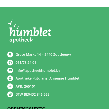
Grote Markt 14 – 3440 Zoutleeuw
011/78 24 01
info@apotheekhumblet.be
Apotheker-titularis: Annemie Humblet
APB: 265101
BTW BE0432 846 365
OPENINGSUREN