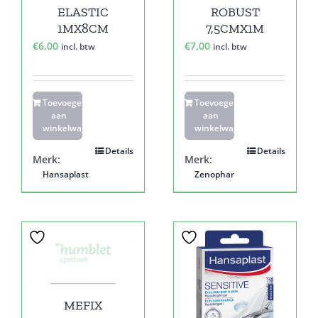
ELASTIC
ROBUST
1MX8CM
7,5CMX1M
€
6,00
€
7,00
incl. btw
incl. btw
Toevoegen
Toevoegen
aan
aan
winkelwagen
winkelwagen
Details
Details
Merk:
Merk:
Hansaplast
Zenophar
MEFIX