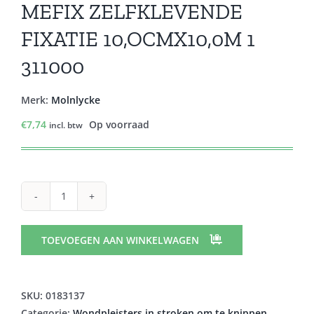
MEFIX ZELFKLEVENDE
FIXATIE 10,OCMX10,0M 1
311000
Merk:
Molnlycke
€
7,74
Op voorraad
incl. btw
MEFIX
ZELFKLEVENDE
FIXATIE
TOEVOEGEN AAN WINKELWAGEN
10,OCMX10,0M
1
311000
SKU:
0183137
aantal
Categorie:
Wondpleisters in stroken om te knippen